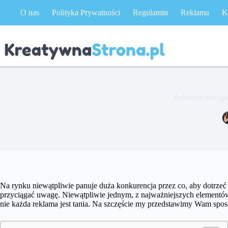
Przejdź
O nas
Polityka Prywatności
Regulamin
Reklama
K
do
treści
Reklama dźwigni
Na rynku niewątpliwie panuje duża konkurencja przez co, aby dotrzeć 
przyciągać uwagę. Niewątpliwie jednym, z najważniejszych elementów
nie każda reklama jest tania. Na szczęście my przedstawimy Wam spos