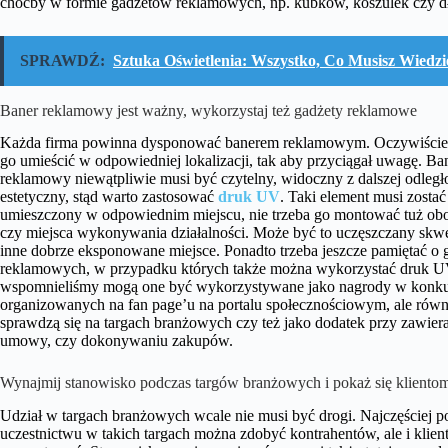
choćby w formie gadżetów reklamowych, np. kubków, koszulek czy dł
SPRAWDŹ:
Sztuka Oświetlenia: Wszystko, Co Musisz Wiedzie
Baner reklamowy jest ważny, wykorzystaj też gadżety reklamowe
Każda firma powinna dysponować banerem reklamowym. Oczywiście
go umieścić w odpowiedniej lokalizacji, tak aby przyciągał uwagę. Ba
reklamowy niewątpliwie musi być czytelny, widoczny z dalszej odległoś
estetyczny, stąd warto zastosować
druk UV
. Taki element musi zostać
umieszczony w odpowiednim miejscu, nie trzeba go montować tuż ob
czy miejsca wykonywania działalności. Może być to uczęszczany skwe
inne dobrze eksponowane miejsce. Ponadto trzeba jeszcze pamiętać o 
reklamowych, w przypadku których także można wykorzystać druk UV
wspomnieliśmy mogą one być wykorzystywane jako nagrody w konku
organizowanych na fan page’u na portalu społecznościowym, ale równ
sprawdzą się na targach branżowych czy też jako dodatek przy zawier
umowy, czy dokonywaniu zakupów.
Wynajmij stanowisko podczas targów branżowych i pokaż się kliento
Udział w targach branżowych wcale nie musi być drogi. Najczęściej p
uczestnictwu w takich targach można zdobyć kontrahentów, ale i klien