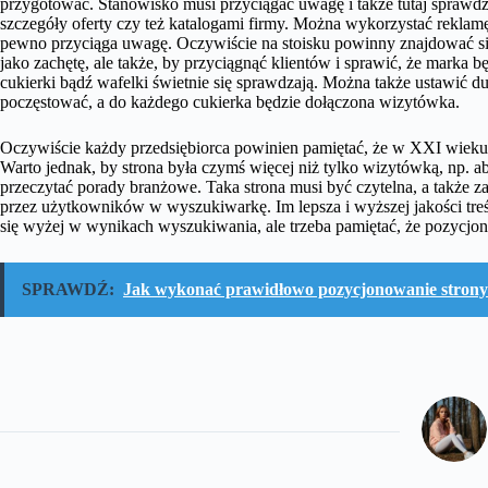
przygotować. Stanowisko musi przyciągać uwagę i także tutaj sprawdz
szczegóły oferty czy też katalogami firmy. Można wykorzystać reklamę
pewno przyciąga uwagę. Oczywiście na stoisku powinny znajdować si
jako zachętę, ale także, by przyciągnąć klientów i sprawić, że marka 
cukierki bądź wafelki świetnie się sprawdzają. Można także ustawić d
poczęstować, a do każdego cukierka będzie dołączona wizytówka.
Oczywiście każdy przedsiębiorca powinien pamiętać, że w XXI wieku p
Warto jednak, by strona była czymś więcej niż tylko wizytówką, np. a
przeczytać porady branżowe. Taka strona musi być czytelna, a także 
przez użytkowników w wyszukiwarkę. Im lepsza i wyższej jakości treść
się wyżej w wynikach wyszukiwania, ale trzeba pamiętać, że pozycjono
SPRAWDŹ:
Jak wykonać prawidłowo pozycjonowanie strony