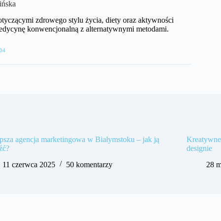
ińska
dotyczącymi zdrowego stylu życia, diety oraz aktywności
 medycynę konwencjonalną z alternatywnymi metodami.
04
psza agencja marketingowa w Białymstoku – jak ją
Kreatywne 
źć?
designie
11 czerwca 2025
50 komentarzy
28 m