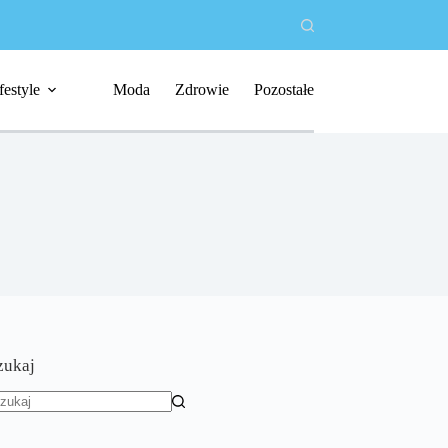
festyle
Moda
Zdrowie
Pozostałe
zukaj
rak
yników