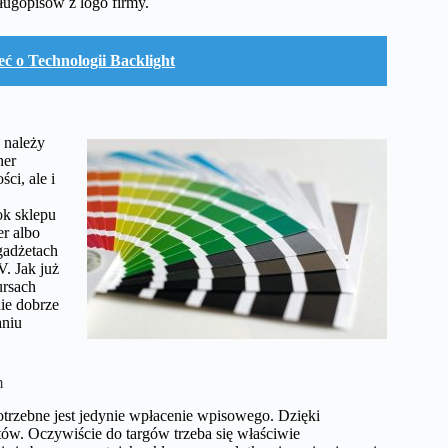
ugopisów z logo firmy.
ć o Technologii Backlight
 należy
ner
ci, ale i
ok sklepu
r albo
gadżetach
. Jak już
rsach
ie dobrze
aniu
m
otrzebne jest jedynie wpłacenie wpisowego. Dzięki
tów. Oczywiście do targów trzeba się właściwie