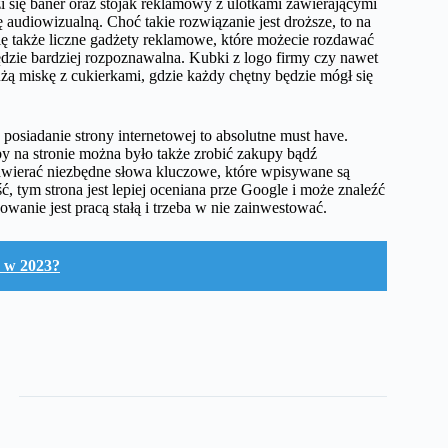
i się baner oraz stojak reklamowy z ulotkami zawierającymi
 audiowizualną. Choć takie rozwiązanie jest droższe, to na
ę także liczne gadżety reklamowe, które możecie rozdawać
będzie bardziej rozpoznawalna. Kubki z logo firmy czy nawet
użą miskę z cukierkami, gdzie każdy chętny będzie mógł się
osiadanie strony internetowej to absolutne must have.
by na stronie można było także zrobić zakupy bądź
zawierać niezbędne słowa kluczowe, które wpisywane są
, tym strona jest lepiej oceniana prze Google i może znaleźć
wanie jest pracą stałą i trzeba w nie zainwestować.
 w 2023?