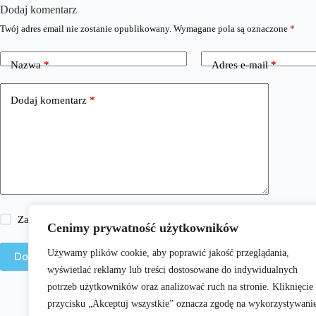
Dodaj komentarz
Twój adres email nie zostanie opublikowany.
Wymagane pola są oznaczone
*
Nazwa
*
Adres e-mail
*
Dodaj komentarz
*
Zapisz moje imię i nazwisko, adres e-mail i stronę internetową w 
Cenimy prywatność użytkowników
Używamy plików cookie, aby poprawić jakość przeglądania,
Dodaj komentarz
wyświetlać reklamy lub treści dostosowane do indywidualnych
potrzeb użytkowników oraz analizować ruch na stronie. Kliknięcie
przycisku „Akceptuj wszystkie” oznacza zgodę na wykorzystywani