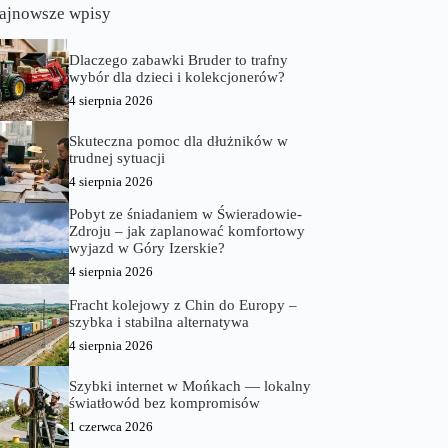
ajnowsze wpisy
Dlaczego zabawki Bruder to trafny
wybór dla dzieci i kolekcjonerów?
4 sierpnia 2026
Skuteczna pomoc dla dłużników w
trudnej sytuacji
4 sierpnia 2026
Pobyt ze śniadaniem w Świeradowie-
Zdroju – jak zaplanować komfortowy
wyjazd w Góry Izerskie?
4 sierpnia 2026
Fracht kolejowy z Chin do Europy –
szybka i stabilna alternatywa
4 sierpnia 2026
Szybki internet w Mońkach — lokalny
światłowód bez kompromisów
1 czerwca 2026