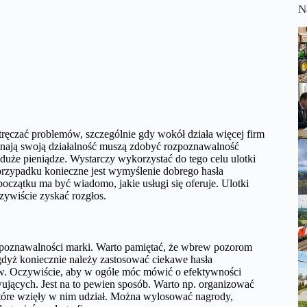
N
tręczać problemów, szczególnie gdy wokół działa więcej firm
ynają swoją działalność muszą zdobyć rozpoznawalność
eduże pieniądze. Wystarczy wykorzystać do tego celu ulotki
rzypadku konieczne jest wymyślenie dobrego hasła
zątku ma być wiadomo, jakie usługi się oferuje. Ulotki
ywiście zyskać rozgłos.
poznawalności marki. Warto pamiętać, że wbrew pozorom
 gdyż koniecznie należy zastosować ciekawe hasła
ów. Oczywiście, aby w ogóle móc mówić o efektywności
wujących. Jest na to pewien sposób. Warto np. organizować
które wzięły w nim udział. Można wylosować nagrody,