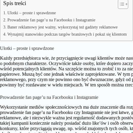
Spis treści
Ulotki – proste i sprawdzone
Prowadzenie fan page’u na Facebooku i Instagramie
Baner reklamowy jest ważny, wykorzystaj też gadżety reklamowe
Wynajmij stanowisko podczas targów branżowych i pokaż się klientom
Ulotki – proste i sprawdzone
Każdy przedsiębiorca wie, że przyciągnięcie uwagi klientów może nas
o podobnym charakterze. Oczywiście także osoby, które dopiero zacz
wśród potencjalnych klientów. Na szczęście można to zrobić i to za ni
papierowe. Muszą być one jednak właściwie zaprojektowane. W tym p
reklamowego, przy czym nie powinno ono być dwuznaczne, gdyż od poc
powinny być rozdawane w wielu miejscach. W ten sposób można rzecz
Prowadzenie fan page’u na Facebooku i Instagramie
Wykorzystanie mediów społecznościowych ma duże znaczenie dla roz
prowadzenie fan page’u na Facebooku czy Instagramie nie jest łatwe,
reklamowe, ale i niezwykle ważna jest regularność dodawanych post
takiej kampanii koniecznie należy posiadać dużo like’ów i osób obser
konkursy, które przyciągają uwagę, np. wśród znajomych tych osób, 