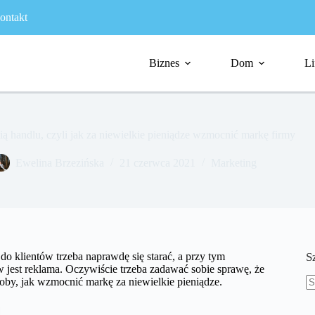
ontakt
Biznes
Dom
Li
ą handlu, czyli jak za niewielkie pieniądze wzmocnić markę firmy
Ewelina Brzezińska
21 czerwca 2021
Marketing
do klientów trzeba naprawdę się starać, a przy tym
S
 jest reklama. Oczywiście trzeba zadawać sobie sprawę, że
oby, jak wzmocnić markę za niewielkie pieniądze.
B
w