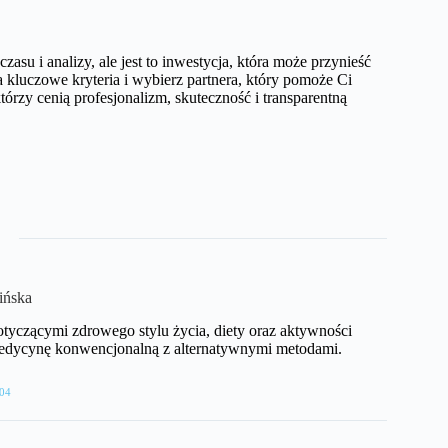
su i analizy, ale jest to inwestycja, która może przynieść
kluczowe kryteria i wybierz partnera, który pomoże Ci
tórzy cenią profesjonalizm, skuteczność i transparentną
ińska
dotyczącymi zdrowego stylu życia, diety oraz aktywności
 medycynę konwencjonalną z alternatywnymi metodami.
04