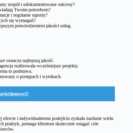
any zespół i udokumentowane sukcesy?
owiadają Twoim potrzebom?
macje i regularne raporty?
ących się wymagań?
lepszym potwierdzeniem jakości usług.
sze oznacza najlepszą jakość.
 agencja realizowała wcześniejsze projekty.
nia to podstawa.
ormowany o postępach i wynikach.
marketingowej?
 ofercie i indywidualnemu podejściu zyskała zaufanie wielu
ch praktyk, pomaga klientom skutecznie osiągać cele
biorców.