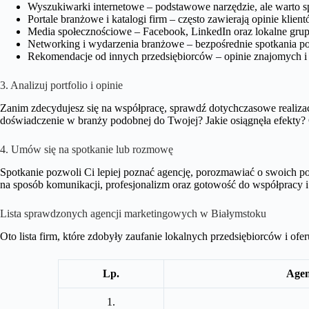
Wyszukiwarki internetowe – podstawowe narzędzie, ale warto sp
Portale branżowe i katalogi firm – często zawierają opinie klient
Media społecznościowe – Facebook, LinkedIn oraz lokalne grup
Networking i wydarzenia branżowe – bezpośrednie spotkania poz
Rekomendacje od innych przedsiębiorców – opinie znajomych i
3. Analizuj portfolio i opinie
Zanim zdecydujesz się na współpracę, sprawdź dotychczasowe realizacj
doświadczenie w branży podobnej do Twojej? Jakie osiągnęła efekty? C
4. Umów się na spotkanie lub rozmowę
Spotkanie pozwoli Ci lepiej poznać agencję, porozmawiać o swoich 
na sposób komunikacji, profesjonalizm oraz gotowość do współpracy i
Lista sprawdzonych agencji marketingowych w Białymstoku
Oto lista firm, które zdobyły zaufanie lokalnych przedsiębiorców i ofe
Lp.
Agen
1.