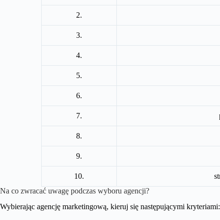
2.
3.
4.
5.
6.
7.
8.
9.
10.
s
Na co zwracać uwagę podczas wyboru agencji?
Wybierając agencję marketingową, kieruj się następującymi kryteriami: