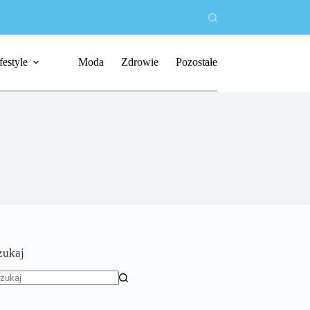
festyle
Moda
Zdrowie
Pozostałe
zukaj
rak
yników