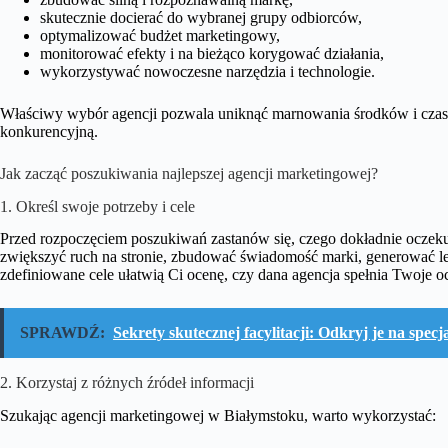
skutecznie docierać do wybranej grupy odbiorców,
optymalizować budżet marketingowy,
monitorować efekty i na bieżąco korygować działania,
wykorzystywać nowoczesne narzędzia i technologie.
Właściwy wybór agencji pozwala uniknąć marnowania środków i czas
konkurencyjną.
Jak zacząć poszukiwania najlepszej agencji marketingowej?
1. Określ swoje potrzeby i cele
Przed rozpoczęciem poszukiwań zastanów się, czego dokładnie oczek
zwiększyć ruch na stronie, zbudować świadomość marki, generować l
zdefiniowane cele ułatwią Ci ocenę, czy dana agencja spełnia Twoje o
SPRAWDŹ:
Sekrety skutecznej facylitacji: Odkryj je na spec
2. Korzystaj z różnych źródeł informacji
Szukając agencji marketingowej w Białymstoku, warto wykorzystać: