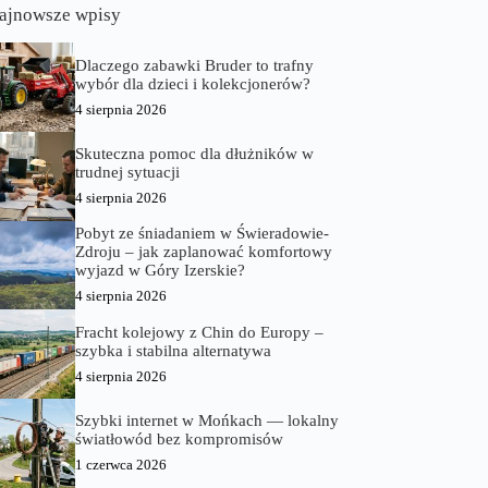
ajnowsze wpisy
Dlaczego zabawki Bruder to trafny
wybór dla dzieci i kolekcjonerów?
4 sierpnia 2026
Skuteczna pomoc dla dłużników w
trudnej sytuacji
4 sierpnia 2026
Pobyt ze śniadaniem w Świeradowie-
Zdroju – jak zaplanować komfortowy
wyjazd w Góry Izerskie?
4 sierpnia 2026
Fracht kolejowy z Chin do Europy –
szybka i stabilna alternatywa
4 sierpnia 2026
Szybki internet w Mońkach — lokalny
światłowód bez kompromisów
1 czerwca 2026