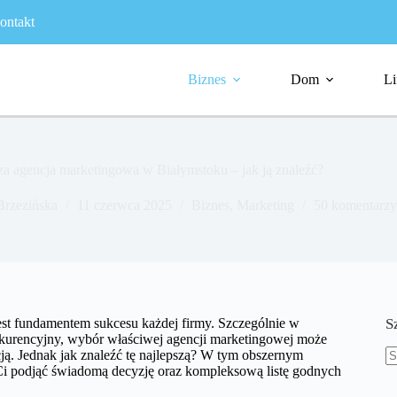
ontakt
Biznes
Dom
Li
za agencja marketingowa w Białymstoku – jak ją znaleźć?
Brzezińska
11 czerwca 2025
Biznes
,
Marketing
50 komentarzy
est fundamentem sukcesu każdej firmy. Szczególnie w
S
konkurencyjny, wybór właściwej agencji marketingowej może
ą. Jednak jak znaleźć tę najlepszą? W tym obszernym
i podjąć świadomą decyzję oraz kompleksową listę godnych
B
w