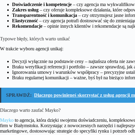
Doświadczenie i kompetencje
– czy agencja ma wykwalifikow
Zakres usług
– czy oferuje kompleksowe działania, które odp
Transparentność i komunikacja
– czy otrzymujesz jasne infor
Elastyczność
– czy agencja potrafi dostosować się do zmieniaj
Rekomendacje
– opinie innych klientów i rekomendacje są naj
Typowe błędy, których warto unikać
W trakcie wyboru agencji unikaj:
Decyzji wyłącznie na podstawie ceny – najtańsza oferta nie zaw
Braku weryfikacji referencji i portfolio – zawsze sprawdzaj, jak
Ignorowania umowy i warunków współpracy – precyzyjne ustale
Braku regularnej komunikacji – ważne, byś był na bieżąco inf
SPRAWDŹ:
Dlaczego powinieneś skorzystać z usług agencji 
Dlaczego warto zaufać Mayko?
Mayko
to agencja, która dzięki swojemu doświadczeniu, kompleksowej
firm w Białymstoku. Korzystając z nowoczesnych narzędzi i najlepszy
marketingowe, dostosowując strategie do specyfiki rynku i potrzeb od