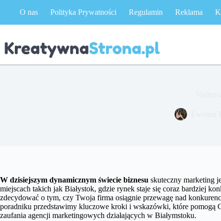
Przejdź
O nas
Polityka Prywatności
Regulamin
Reklama
K
do
treści
Najleps
Ewelina 
W dzisiejszym dynamicznym świecie biznesu
skuteczny marketing j
miejscach takich jak Białystok, gdzie rynek staje się coraz bardziej 
zdecydować o tym, czy Twoja firma osiągnie przewagę nad konkurencj
poradniku przedstawimy kluczowe kroki i wskazówki, które pomogą C
zaufania agencji marketingowych działających w Białymstoku.