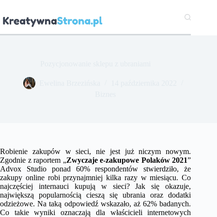
Przejdź
do
treści
Pozycjonowanie sklepu z ubraniami
Ewelina Brzezińska
14 października 2022
Biznes
Robienie zakupów w sieci, nie jest już niczym nowym.
Zgodnie z raportem „
Zwyczaje e-zakupowe Polaków 2021
”
Advox Studio ponad 60% respondentów stwierdziło, że
zakupy online robi przynajmniej kilka razy w miesiącu. Co
najczęściej internauci kupują w sieci? Jak się okazuje,
największą popularnością cieszą się ubrania oraz dodatki
odzieżowe. Na taką odpowiedź wskazało, aż 62% badanych.
Co takie wyniki oznaczają dla właścicieli internetowych