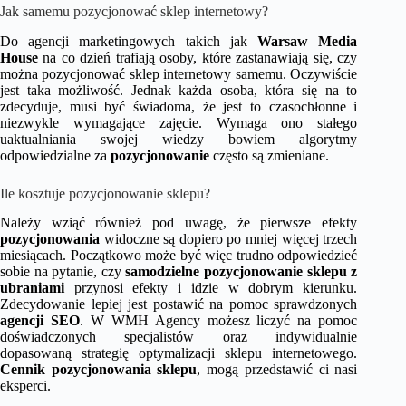
Jak samemu pozycjonować sklep internetowy?
Do agencji marketingowych takich jak
Warsaw Media
House
na co dzień trafiają osoby, które zastanawiają się, czy
można pozycjonować sklep internetowy samemu. Oczywiście
jest taka możliwość. Jednak każda osoba, która się na to
zdecyduje, musi być świadoma, że jest to czasochłonne i
niezwykle wymagające zajęcie. Wymaga ono stałego
uaktualniania swojej wiedzy bowiem algorytmy
odpowiedzialne za
pozycjonowanie
często są zmieniane.
Ile kosztuje pozycjonowanie sklepu?
Należy wziąć również pod uwagę, że pierwsze efekty
pozycjonowania
widoczne są dopiero po mniej więcej trzech
miesiącach. Początkowo może być więc trudno odpowiedzieć
sobie na pytanie, czy
samodzielne pozycjonowanie sklepu z
ubraniami
przynosi efekty i idzie w dobrym kierunku.
Zdecydowanie lepiej jest postawić na pomoc sprawdzonych
agencji SEO
. W WMH Agency możesz liczyć na pomoc
doświadczonych specjalistów oraz indywidualnie
dopasowaną strategię optymalizacji sklepu internetowego.
Cennik pozycjonowania sklepu
, mogą przedstawić ci nasi
eksperci.