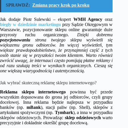
SPRAWDŹ:
Zmiana pracy krok po kroku
Jak dodaje Piotr Sulewski – ekspert
WMH Agency
oraz
biegły w dziedzinie marketingu
przy Sądzie Okręgowym w
Warszawie, pozycjonowanie sklepu online gwarantuje duże
przyrosty ruchu organicznego.
Dzięki dobremu
pozycjonowaniu
strona twojego sklepu wyświetli się
większemu gronu odbiorców. Im więcej wyświetleń, tym
większe prawdopodobieństwo, że przynajmniej część z tych
osób stanie się w przyszłości twoim klientem. Warto również
zwrócić uwagę, że internauci często pomijają płatne reklamy i
od razu szukają treści w wynikach organicznych. Cieszą się
one większą wiarygodnością i autentycznością.
Jak wybrać skuteczną reklamę sklepu internetowego?
Reklama sklepu internetowego
powinna być przede
wszystkim dopasowana do grona jej odbiorców, czyli grupy
docelowej. Inna reklama będzie najlepsza w przypadku
banków (np.
mBank
), stacji paliw (np. Shell), sklepów z
artykułami spożywczymi (np.
Tymbark
), a inna w przypadku
sklepów odzieżowych. Prowadząc
sklep odzieżowych
warto
precyzyjnie i dokładnie określić grupę docelową.