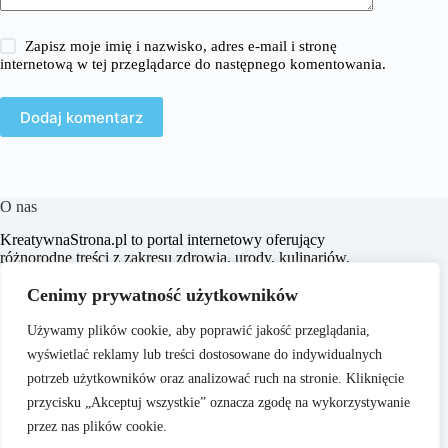
Zapisz moje imię i nazwisko, adres e-mail i stronę
internetową w tej przeglądarce do następnego komentowania.
Dodaj komentarz
O nas
KreatywnaStrona.pl to portal internetowy oferujący
różnorodne treści z zakresu zdrowia, urody, kulinariów,
aranżacji wnętrz, turystyki oraz wielu innych dziedzin.
Naszym celem jest dostarczanie aktualnych informacji,
Cenimy prywatność użytkowników
praktycznych porad oraz inspiracji, które wspierają
czytelników w codziennym życiu i podejmowaniu
Używamy plików cookie, aby poprawić jakość przeglądania,
świadomych decyzji.
wyświetlać reklamy lub treści dostosowane do indywidualnych
potrzeb użytkowników oraz analizować ruch na stronie. Kliknięcie
przycisku „Akceptuj wszystkie” oznacza zgodę na wykorzystywanie
przez nas plików cookie.