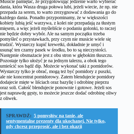
Musicie pamiętać, że przygotowując jedzenie warto wybierać
dania, która Wasza druga połowa lubi, jeżeli wiecie, że np. nie
przepada za serem, to warto zrezygnować z dodawania go do
każdego dania. Ponadto przypominamy, że w większości
kobiety lubią jeść warzywa, z kolei nie przepadają za tłustym
mięsem, a więc jeżeli myśleliście o podaniu golonki, to raczej
nie będzie dobry wybór. Ale na samym początku trzeba
pomyśleć o przystawkach, przy czym nie musicie wiele się
trudzić. Wystarczy kupić krewetki, dokładnie je umyć i
usunąć ten czarny pasek w środku, bo to są nieczystości.
Następnie obsmażacie jest z obu stron w głębokim tłuszczu.
Pozostaje tylko ułożyć je na jednym talerzu, a obok tego
umieścić sos bądź dip. Możecie wykonać taki z pomidorów.
Wystarczy tylko je obrać, mogą też być pomidory z puszki,
ale nie koncentrat pomidorowy. Zatem blendujecie pomidory
dodajecie mięte w liściach oraz bazylię i odrobinę pieprzu
oraz soli. Całość blendujecie ponownie i gotowe. Jeżeli sos
jest naprawdę gęsty, to możecie jeszcze dodać odrobinę oliwy
z oliwek.
SPRAWDŹ:
5 pomysłów na tanie, ale
sentymentalne prezenty dla ukochanej. Nie tylko,
gdy chcesz przeprosić, ale i bez okazji