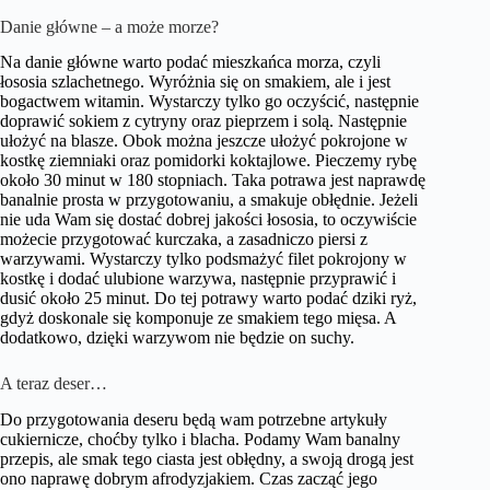
Danie główne – a może morze?
Na danie główne warto podać mieszkańca morza, czyli
łososia szlachetnego. Wyróżnia się on smakiem, ale i jest
bogactwem witamin. Wystarczy tylko go oczyścić, następnie
doprawić sokiem z cytryny oraz pieprzem i solą. Następnie
ułożyć na blasze. Obok można jeszcze ułożyć pokrojone w
kostkę ziemniaki oraz pomidorki koktajlowe. Pieczemy rybę
około 30 minut w 180 stopniach. Taka potrawa jest naprawdę
banalnie prosta w przygotowaniu, a smakuje obłędnie. Jeżeli
nie uda Wam się dostać dobrej jakości łososia, to oczywiście
możecie przygotować kurczaka, a zasadniczo piersi z
warzywami. Wystarczy tylko podsmażyć filet pokrojony w
kostkę i dodać ulubione warzywa, następnie przyprawić i
dusić około 25 minut. Do tej potrawy warto podać dziki ryż,
gdyż doskonale się komponuje ze smakiem tego mięsa. A
dodatkowo, dzięki warzywom nie będzie on suchy.
A teraz deser…
Do przygotowania deseru będą wam potrzebne artykuły
cukiernicze, choćby tylko i blacha. Podamy Wam banalny
przepis, ale smak tego ciasta jest obłędny, a swoją drogą jest
ono naprawę dobrym afrodyzjakiem. Czas zacząć jego