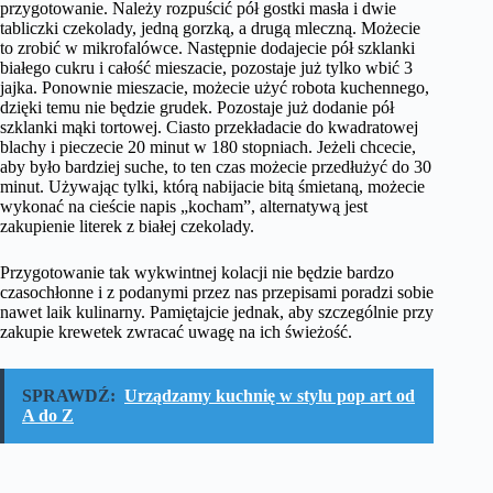
przygotowanie. Należy rozpuścić pół gostki masła i dwie
tabliczki czekolady, jedną gorzką, a drugą mleczną. Możecie
to zrobić w mikrofalówce. Następnie dodajecie pół szklanki
białego cukru i całość mieszacie, pozostaje już tylko wbić 3
jajka. Ponownie mieszacie, możecie użyć robota kuchennego,
dzięki temu nie będzie grudek. Pozostaje już dodanie pół
szklanki mąki tortowej. Ciasto przekładacie do kwadratowej
blachy i pieczecie 20 minut w 180 stopniach. Jeżeli chcecie,
aby było bardziej suche, to ten czas możecie przedłużyć do 30
minut. Używając tylki, którą nabijacie bitą śmietaną, możecie
wykonać na cieście napis „kocham”, alternatywą jest
zakupienie literek z białej czekolady.
Przygotowanie tak wykwintnej kolacji nie będzie bardzo
czasochłonne i z podanymi przez nas przepisami poradzi sobie
nawet laik kulinarny. Pamiętajcie jednak, aby szczególnie przy
zakupie krewetek zwracać uwagę na ich świeżość.
SPRAWDŹ:
Urządzamy kuchnię w stylu pop art od
A do Z