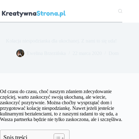
Przejdź
do
treści
Kolacja niespodzianka dla ukochanej. Z nami to się uda!
Ewelina Brzezińska
22 marca 2020
Dom
Od czasu do czasu, choć naszym zdaniem zdecydowanie
częściej, warto zaskoczyć swoją ukochaną, ale wiecie,
zaskoczyć pozytywnie. Można choćby wysprzątać dom i
przygotować kolację niespodziankę. Nawet jeżeli jesteście
kulinarnymi beztalenciami, to z naszymi radami to się uda, a
Wasza partnerka będzie nie tylko zaskoczona, ale i szczęśliwa.
Spis treści