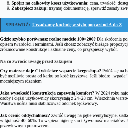
Spójrz na całkowity koszt użytkowania:
cena, trwałość, dostę
Zabezpiecz zakup:
trzymaj dokumentację, sprawdź zasady zwro
SPRAWDŹ:
Urządzamy kuchnię w stylu pop art od A do Z
Gdzie szybko porównasz realne modele 100×200?
Dla skrócenia pos
opisem twardości i terminami. Jeśli chcesz zobaczyć bieżące propozyc
zróżnicowane konstrukcje i aktualne ceny, co przyspieszy wybór.
Na co zwrócić uwagę przed zakupem
Czy materac daje Ci właściwe wsparcie kręgosłupa?
Połóż się na b
być możliwie prosta od karku po kość krzyżową. Jeśli biodro „wpada”
mocniejszym rdzeniem.
Jaka wysokość i konstrukcja zapewnią komfort?
W 2024 roku najcz
osoby i ciężsi użytkownicy skorzystają z 24–28 cm. Wierzchnia warst
Warstwa nośna musi stabilizować odcinek lędźwiowy.
Jak ocenić oddychalność?
Zwróć uwagę na pętle wentylacyjne, siatkę
wilgotność 40–60%. To wspiera higienę snu i żywotność materiałów. Je
przewiewnym pokrowcem.