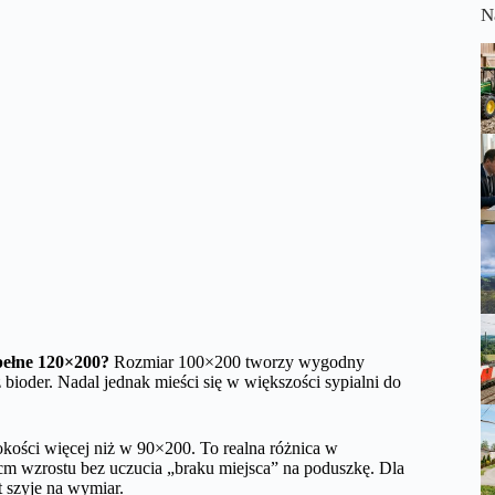
N
 pełne 120×200?
Rozmiar 100×200 tworzy wygodny
bioder. Nadal jednak mieści się w większości sypialni do
kości więcej niż w 90×200. To realna różnica w
m wzrostu bez uczucia „braku miejsca” na poduszkę. Dla
 szyje na wymiar.