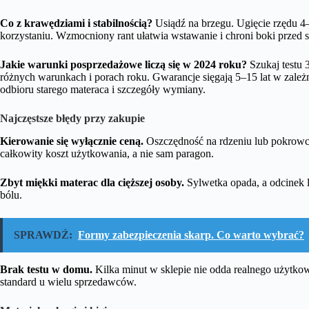
Co z krawędziami i stabilnością?
Usiądź na brzegu. Ugięcie rzędu 4
korzystaniu. Wzmocniony rant ułatwia wstawanie i chroni boki przed 
Jakie warunki posprzedażowe liczą się w 2024 roku?
Szukaj testu 
różnych warunkach i porach roku. Gwarancje sięgają 5–15 lat w zależno
odbioru starego materaca i szczegóły wymiany.
Najczęstsze błędy przy zakupie
Kierowanie się wyłącznie ceną.
Oszczędność na rdzeniu lub pokrowcu
całkowity koszt użytkowania, a nie sam paragon.
Zbyt miękki materac dla cięższej osoby.
Sylwetka opada, a odcinek 
bólu.
SPRAWDŹ:
Formy zabezpieczenia skarp. Co warto wybrać?
Brak testu w domu.
Kilka minut w sklepie nie odda realnego użytkow
standard u wielu sprzedawców.