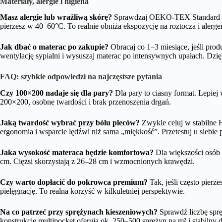
Materiały, alergie i higiena
Masz alergie lub wrażliwą skórę?
Sprawdzaj OEKO-TEX Standard 1
pierzesz w 40–60°C. To realnie obniża ekspozycję na roztocza i alerge
Jak dbać o materac po zakupie?
Obracaj co 1–3 miesiące, jeśli pro
wentylację sypialni i wysuszaj materac po intensywnych upałach. Dzi
FAQ: szybkie odpowiedzi na najczęstsze pytania
Czy 100×200 nadaje się dla pary?
Dla pary to ciasny format. Lepie
200×200, osobne twardości i brak przenoszenia drgań.
Jaką twardość wybrać przy bólu pleców?
Zwykle celuj w stabilne 
ergonomia i wsparcie lędźwi niż sama „miękkość”. Przetestuj u siebie 
Jaka wysokość materaca będzie komfortowa?
Dla większości osób 
cm. Ciężsi skorzystają z 26–28 cm i wzmocnionych krawędzi.
Czy warto dopłacić do pokrowca premium?
Tak, jeśli często pierz
pielęgnację. To realna korzyść w kilkuletniej perspektywie.
Na co patrzeć przy sprężynach kieszeniowych?
Sprawdź liczbę sprę
konstrukcje multipocket oferują ok. 250–500 sprężyn na m² i stabilny 