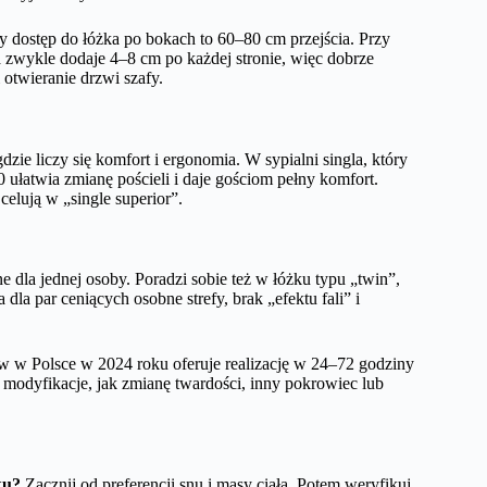
 dostęp do łóżka po bokach to 60–80 cm przejścia. Przy
 zwykle dodaje 4–8 cm po każdej stronie, więc dobrze
 otwieranie drzwi szafy.
zie liczy się komfort i ergonomia. W sypialni singla, który
ułatwia zmianę pościeli i daje gościom pełny komfort.
elują w „single superior”.
 dla jednej osoby. Poradzi sobie też w łóżku typu „twin”,
a par ceniących osobne strefy, brak „efektu fali” i
 w Polsce w 2024 roku oferuje realizację w 24–72 godziny
modyfikacje, jak zmianę twardości, inny pokrowiec lub
ku?
Zacznij od preferencji snu i masy ciała. Potem weryfikuj