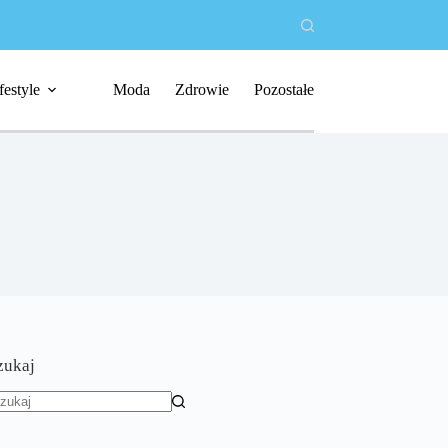
festyle
Moda
Zdrowie
Pozostałe
zukaj
rak
yników