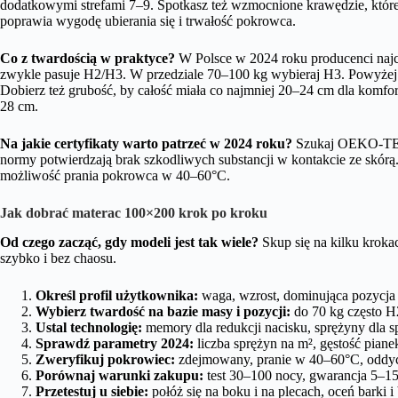
dodatkowymi strefami 7–9. Spotkasz też wzmocnione krawędzie, które 
poprawia wygodę ubierania się i trwałość pokrowca.
Co z twardością w praktyce?
W Polsce w 2024 roku producenci najcz
zwykle pasuje H2/H3. W przedziale 70–100 kg wybieraj H3. Powyżej
Dobierz też grubość, by całość miała co najmniej 20–24 cm dla komfor
28 cm.
Na jakie certyfikaty warto patrzeć w 2024 roku?
Szukaj OEKO-TEX 
normy potwierdzają brak szkodliwych substancji w kontakcie ze skórą. J
możliwość prania pokrowca w 40–60°C.
Jak dobrać materac 100×200 krok po kroku
Od czego zacząć, gdy modeli jest tak wiele?
Skup się na kilku kroka
szybko i bez chaosu.
Określ profil użytkownika:
waga, wzrost, dominująca pozycja s
Wybierz twardość na bazie masy i pozycji:
do 70 kg często 
Ustal technologię:
memory dla redukcji nacisku, sprężyny dla spr
Sprawdź parametry 2024:
liczba sprężyn na m², gęstość pian
Zweryfikuj pokrowiec:
zdejmowany, pranie w 40–60°C, oddych
Porównaj warunki zakupu:
test 30–100 nocy, gwarancja 5–15 
Przetestuj u siebie:
połóż się na boku i na plecach, oceń barki i