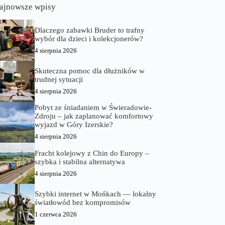
ajnowsze wpisy
Dlaczego zabawki Bruder to trafny
wybór dla dzieci i kolekcjonerów?
4 sierpnia 2026
Skuteczna pomoc dla dłużników w
trudnej sytuacji
4 sierpnia 2026
Pobyt ze śniadaniem w Świeradowie-
Zdroju – jak zaplanować komfortowy
wyjazd w Góry Izerskie?
4 sierpnia 2026
Fracht kolejowy z Chin do Europy –
szybka i stabilna alternatywa
4 sierpnia 2026
Szybki internet w Mońkach — lokalny
światłowód bez kompromisów
1 czerwca 2026