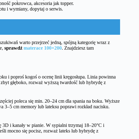
pność pokrowca, akcesoria jak topper.
tu i wymiany, dopytaj o serwis.
zukiwań warto przejrzeć jedną, spójną kategorię wraz z
je,
sprawdź
materace 100×200
. Znajdziesz tam
oku i poproś kogoś o ocenę linii kręgosłupa. Linia powinna
 zbyt głęboko, rozważ wyższą twardość lub hybrydę z
ęściej poleca się min. 20–24 cm dla spania na boku. Wyższe
wa 3–5 cm memory lub lateksu poprawi rozkład nacisku.
 3D i kanały w pianie. W sypialni trzymaj 18–20°C i
śli mocno się pocisz, rozważ lateks lub hybrydę z