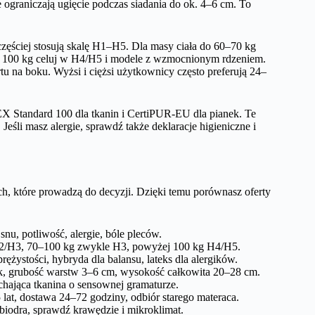
ograniczają ugięcie podczas siadania do ok. 4–6 cm. To
ęściej stosują skalę H1–H5. Dla masy ciała do 60–70 kg
 100 kg celuj w H4/H5 i modele z wzmocnionym rdzeniem.
tu na boku. Wyżsi i ciężsi użytkownicy często preferują 24–
Standard 100 dla tkanin i CertiPUR-EU dla pianek. Te
eśli masz alergie, sprawdź także deklaracje higieniczne i
ch, które prowadzą do decyzji. Dzięki temu porównasz oferty
nu, potliwość, alergie, bóle pleców.
H2/H3, 70–100 kg zwykle H3, powyżej 100 kg H4/H5.
ężystości, hybryda dla balansu, lateks dla alergików.
ek, grubość warstw 3–6 cm, wysokość całkowita 20–28 cm.
ająca tkanina o sensownej gramaturze.
lat, dostawa 24–72 godziny, odbiór starego materaca.
 biodra, sprawdź krawędzie i mikroklimat.