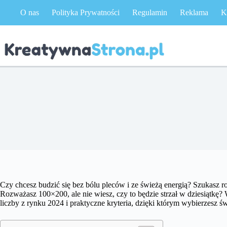
Przejdź
O nas
Polityka Prywatności
Regulamin
Reklama
K
do
treści
Czy chcesz budzić się bez bólu pleców i ze świeżą energią? Szukasz ro
Rozważasz 100×200, ale nie wiesz, czy to będzie strzał w dziesiątkę
liczby z rynku 2024 i praktyczne kryteria, dzięki którym wybierzesz ś