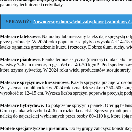
parametry techniczne i certyfikaty.
SPRAWDŹ:
Nowoczesny dom wśród zabytkowej zabudowy? Ja
Materace lateksowe.
Naturalny lub mieszany lateks daje sprężystą od
przez perforację. W 2024 roku popularne są płyty o wysokości 14–18 
lateks ogranicza gromadzenie kurzu i roztoczy. Dobrze tłumi ruchy, wi
Materace piankowe.
Pianka termoelastyczna (memory) otula ciało i r
warstwy 3–6 cm memory o gęstości ok. 40–50 kg/m³. Pod spodem zwy
która trzyma sylwetkę. W 2024 roku wielu producentów stosuje strefy t
Materace sprężynowe kieszeniowe.
Każda sprężyna pracuje w osobnej
W systemach multipocket w 2024 roku znajdziesz około 250–500 sprę
wysokość to 12–15 cm. Wyższa liczba sprężyn poprawia precyzję podp
Materace hybrydowe.
To połączenie sprężyn i pianek. Oferują balans
Gruba pianka wierzchnia 4–6 cm rozkłada nacisk. Sprężyny multipocke
należą do najczęściej wybieranych przez osoby 80–110 kg, które śpią 
Modele specjalistyczne i premium.
Do tej grupy zaliczysz konstrukc