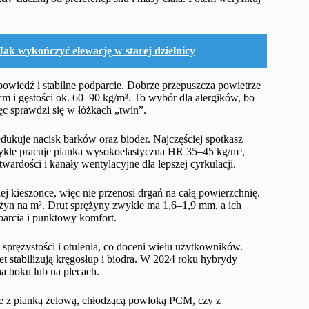
k wykończyć elewację w starej dzielnicy
powiedź i stabilne podparcie. Dobrze przepuszcza powietrze
cm i gęstości ok. 60–90 kg/m³. To wybór dla alergików, bo
ęc sprawdzi się w łóżkach „twin”.
edukuje nacisk barków oraz bioder. Najczęściej spotkasz
kle pracuje pianka wysokoelastyczna HR 35–45 kg/m³,
wardości i kanały wentylacyjne dla lepszej cyrkulacji.
 kieszonce, więc nie przenosi drgań na całą powierzchnię.
żyn na m². Drut sprężyny zwykle ma 1,6–1,9 mm, a ich
arcia i punktowy komfort.
 sprężystości i otulenia, co doceni wielu użytkowników.
t stabilizują kręgosłup i biodra. W 2024 roku hybrydy
na boku lub na plecach.
je z pianką żelową, chłodzącą powłoką PCM, czy z