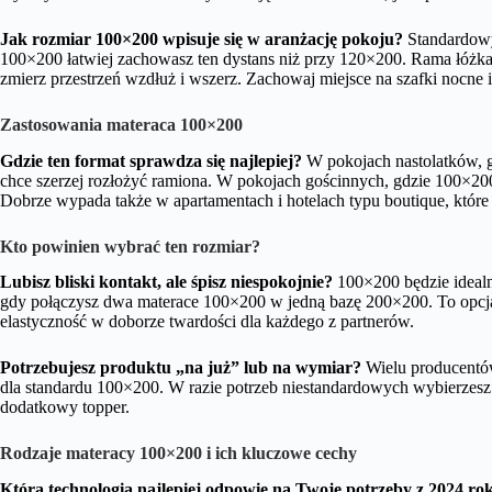
Jak rozmiar 100×200 wpisuje się w aranżację pokoju?
Standardowy
100×200 łatwiej zachowasz ten dystans niż przy 120×200. Rama łóżka
zmierz przestrzeń wzdłuż i wszerz. Zachowaj miejsce na szafki nocne i
Zastosowania materaca 100×200
Gdzie ten format sprawdza się najlepiej?
W pokojach nastolatków, gd
chce szerzej rozłożyć ramiona. W pokojach gościnnych, gdzie 100×200 
Dobrze wypada także w apartamentach i hotelach typu boutique, które c
Kto powinien wybrać ten rozmiar?
Lubisz bliski kontakt, ale śpisz niespokojnie?
100×200 będzie idealne
gdy połączysz dwa materace 100×200 w jedną bazę 200×200. To opcja dl
elastyczność w doborze twardości dla każdego z partnerów.
Potrzebujesz produktu „na już” lub na wymiar?
Wielu producentów
dla standardu 100×200. W razie potrzeb niestandardowych wybierzesz 
dodatkowy topper.
Rodzaje materacy 100×200 i ich kluczowe cechy
Która technologia najlepiej odpowie na Twoje potrzeby z 2024 ro