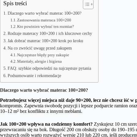
Spis treści
Dlaczego warto wybrać materac 100×200?
Zastosowania materaca 100×200
Kto powinien wybrać ten rozmiar?
Rodzaje materacy 100×200 i ich kluczowe cechy
Jak dobrać materac 100×200 krok po kroku
Na co zwrócić uwagę przed zakupem
Najczęstsze błędy przy zakupie
Materiały, alergie i higiena
FAQ: szybkie odpowiedzi na najczęstsze pytania
Podsumowanie i rekomendacje
Dlaczego warto wybrać materac 100×200?
Potrzebujesz więcej miejsca niż daje 90×200, lecz nie chcesz iść w
kompromis. Zapewnia swobodę pozycji i lepsze podparcie ramion oraz 
10–12 m² bez konfliktu z innymi meblami.
Jak 100×200 wpływa na codzienny komfort?
Zyskujesz 10 cm szero
przewracaniu się na bok. Długość 200 cm obsłuży osoby do 190–195 c
wyższych osób warto rozważyć wersję 210 lub 220 cm, jeśli producent