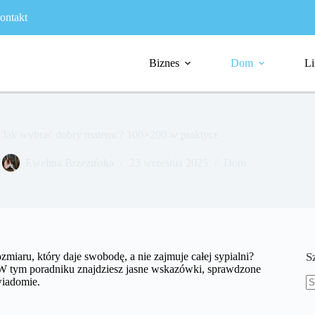
ontakt
Biznes
Dom
Li
Jak wybrać dobry materac? 100×200 w praktyce
Ewelina Brzezińska
23 września 2025
Dom
zmiaru, który daje swobodę, a nie zajmuje całej sypialni?
S
? W tym poradniku znajdziesz jasne wskazówki, sprawdzone
wiadomie.
B
w