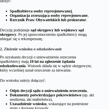
złożyć:
Spadkobierca osoby represjonowanej
,
Organizacja zrzeszająca osoby represjonowane
,
Rzecznik Praw Obywatelskich lub prokurator
.
Decyzję podejmuje
sąd okręgowy lub wojskowy sąd
okręgowy
. Po jej uprawomocnieniu spadkobiercy mogą
ubiegać się o rekompensatę.
2. Złożenie wniosku o odszkodowanie
Po uzyskaniu decyzji o unieważnieniu orzeczenia
spadkobiercy mają
10 lat na zgłoszenie żądania
odszkodowania
. Wniosek składa się w sądzie okręgowym,
który wcześniej uznał orzeczenie za nieważne.
Do wniosku należy dołączyć:
Odpis decyzji sądu o unieważnieniu orzeczenia
,
Dokumenty potwierdzające pokrewieństwo
(np. akt
urodzenia, akt małżeństwa),
Uzasadnienie wniosku
, wskazujące na poniesione
straty i doznane krzywdy.