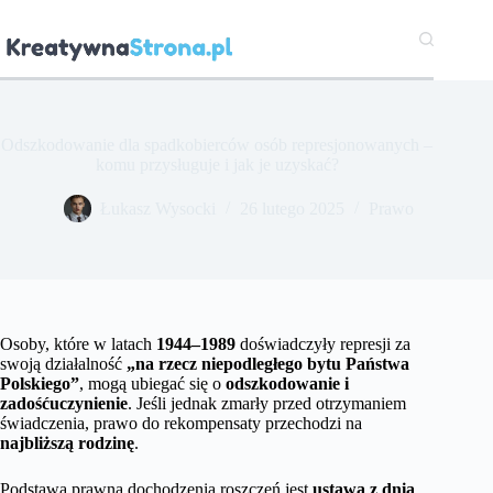
Przejdź
do
treści
Odszkodowanie dla spadkobierców osób represjonowanych –
komu przysługuje i jak je uzyskać?
Łukasz Wysocki
26 lutego 2025
Prawo
Osoby, które w latach
1944–1989
doświadczyły represji za
swoją działalność
„na rzecz niepodległego bytu Państwa
Polskiego”
, mogą ubiegać się o
odszkodowanie i
zadośćuczynienie
. Jeśli jednak zmarły przed otrzymaniem
świadczenia, prawo do rekompensaty przechodzi na
najbliższą rodzinę
.
Podstawą prawną dochodzenia roszczeń jest
ustawa z dnia