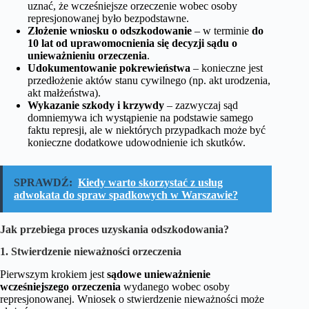
uznać, że wcześniejsze orzeczenie wobec osoby
represjonowanej było bezpodstawne.
Złożenie wniosku o odszkodowanie
– w terminie
do
10 lat od uprawomocnienia się decyzji sądu o
unieważnieniu orzeczenia
.
Udokumentowanie pokrewieństwa
– konieczne jest
przedłożenie aktów stanu cywilnego (np. akt urodzenia,
akt małżeństwa).
Wykazanie szkody i krzywdy
– zazwyczaj sąd
domniemywa ich wystąpienie na podstawie samego
faktu represji, ale w niektórych przypadkach może być
konieczne dodatkowe udowodnienie ich skutków.
SPRAWDŹ:
Kiedy warto skorzystać z usług
adwokata do spraw spadkowych w Warszawie?
Jak przebiega proces uzyskania odszkodowania?
1. Stwierdzenie nieważności orzeczenia
Pierwszym krokiem jest
sądowe unieważnienie
wcześniejszego orzeczenia
wydanego wobec osoby
represjonowanej. Wniosek o stwierdzenie nieważności może