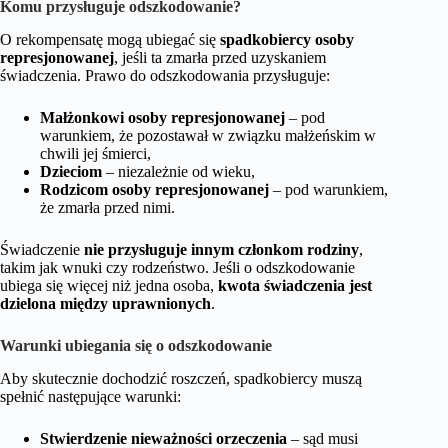
Komu przysługuje odszkodowanie?
O rekompensatę mogą ubiegać się
spadkobiercy osoby
represjonowanej
, jeśli ta zmarła przed uzyskaniem
świadczenia. Prawo do odszkodowania przysługuje:
Małżonkowi osoby represjonowanej
– pod
warunkiem, że pozostawał w związku małżeńskim w
chwili jej śmierci,
Dzieciom
– niezależnie od wieku,
Rodzicom osoby represjonowanej
– pod warunkiem,
że zmarła przed nimi.
Świadczenie
nie przysługuje innym członkom rodziny
,
takim jak wnuki czy rodzeństwo. Jeśli o odszkodowanie
ubiega się więcej niż jedna osoba,
kwota świadczenia jest
dzielona między uprawnionych
.
Warunki ubiegania się o odszkodowanie
Aby skutecznie dochodzić roszczeń, spadkobiercy muszą
spełnić następujące warunki:
Stwierdzenie nieważności orzeczenia
– sąd musi