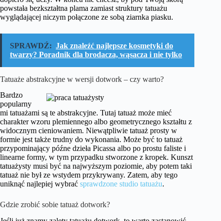
powstała bezkształtna plama zamiast struktury tatuażu
wyglądającej niczym połączone ze sobą ziarnka piasku.
SPRAWDŹ:
Jak znaleźć najlepsze kosmetyki do
twarzy? Poradnik dla brodacza, wąsacza i nie tylko
Tatuaże abstrakcyjne w wersji dotwork – czy warto?
Bardzo
popularny
mi tatuażami są te abstrakcyjne. Tutaj tatuaż może mieć
charakter wzoru plemiennego albo geometrycznego kształtu z
widocznym cieniowaniem. Niewątpliwie tatuaż prosty w
formie jest także trudny do wykonania. Może być to tatuaż
przypominający późne dzieła Picassa albo po prostu faliste i
linearne formy, w tym przypadku stworzone z kropek. Kunszt
tatuażysty musi być na najwyższym poziomie, aby potem taki
tatuaż nie był ze wstydem przykrywany. Zatem, aby tego
uniknąć najlepiej wybrać
sprawdzone studio tatuażu
.
Gdzie zrobić sobie tatuaż dotwork?
Jeśli już znamy zalety tatuażu dotwork, to warto zastanowić