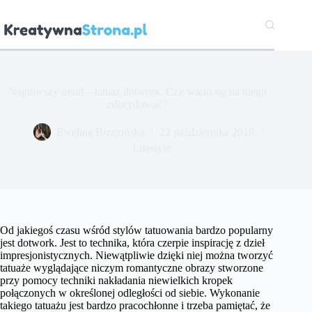
Przejdź
do
treści
Najnowszy trend – tatuaż dotwork. Czy warto się na niego
zdecydować?
Ewelina Brzezińska
22 października 2019
Lifestyle
Od jakiegoś czasu wśród stylów tatuowania bardzo popularny
jest dotwork. Jest to technika, która czerpie inspirację z dzieł
impresjonistycznych. Niewątpliwie dzięki niej można tworzyć
tatuaże wyglądające niczym romantyczne obrazy stworzone
przy pomocy techniki nakładania niewielkich kropek
połączonych w określonej odległości od siebie. Wykonanie
takiego tatuażu jest bardzo pracochłonne i trzeba pamiętać, że