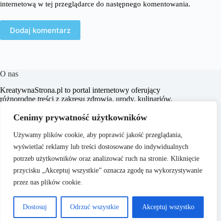
internetową w tej przeglądarce do następnego komentowania.
Dodaj komentarz
O nas
KreatywnaStrona.pl to portal internetowy oferujący
różnorodne treści z zakresu zdrowia, urody, kulinariów,
aranżacji wnętrz, turystyki oraz wielu innych dziedzin.
Naszym celem jest dostarczanie aktualnych informacji,
Cenimy prywatność użytkowników
praktycznych porad oraz inspiracji, które wspierają
czytelników w codziennym życiu i podejmowaniu
Używamy plików cookie, aby poprawić jakość przeglądania,
świadomych decyzji.
wyświetlać reklamy lub treści dostosowane do indywidualnych
potrzeb użytkowników oraz analizować ruch na stronie. Kliknięcie
przycisku „Akceptuj wszystkie” oznacza zgodę na wykorzystywanie
przez nas plików cookie.
O nas
Copyright © 2026 -
Polityka Prywatności
Dostosuj
Odrzuć wszystkie
Akceptuj wszystko
KreatywnaStrona.pl
Regulamin