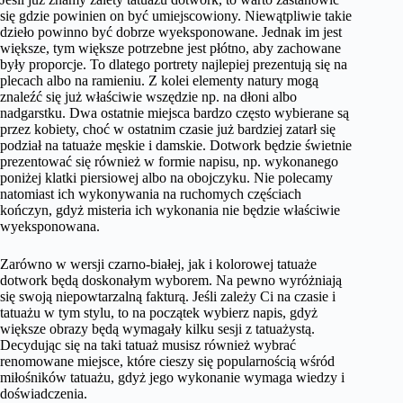
się gdzie powinien on być umiejscowiony. Niewątpliwie takie
dzieło powinno być dobrze wyeksponowane. Jednak im jest
większe, tym większe potrzebne jest płótno, aby zachowane
były proporcje. To dlatego portrety najlepiej prezentują się na
plecach albo na ramieniu. Z kolei elementy natury mogą
znaleźć się już właściwie wszędzie np. na dłoni albo
nadgarstku. Dwa ostatnie miejsca bardzo często wybierane są
przez kobiety, choć w ostatnim czasie już bardziej zatarł się
podział na tatuaże męskie i damskie. Dotwork będzie świetnie
prezentować się również w formie napisu, np. wykonanego
poniżej klatki piersiowej albo na obojczyku. Nie polecamy
natomiast ich wykonywania na ruchomych częściach
kończyn, gdyż misteria ich wykonania nie będzie właściwie
wyeksponowana.
Zarówno w wersji czarno-białej, jak i kolorowej tatuaże
dotwork będą doskonałym wyborem. Na pewno wyróżniają
się swoją niepowtarzalną fakturą. Jeśli zależy Ci na czasie i
tatuażu w tym stylu, to na początek wybierz napis, gdyż
większe obrazy będą wymagały kilku sesji z tatuażystą.
Decydując się na taki tatuaż musisz również wybrać
renomowane miejsce, które cieszy się popularnością wśród
miłośników tatuażu, gdyż jego wykonanie wymaga wiedzy i
doświadczenia.