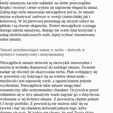
kiedy tatuażysta zacznie nakładać na siebie poszczególne
kropki i tworzyć cienie wyłoni się naprawdę elegancki tatuaż.
Zaletą tego stylu tatuowania niewątpliwie jest to, że tatuaże
można wykonywać zarówno w wersji czarno-białej jak i
kolorowej. W tej pierwszej prezentują się niczym szkice na
płótnie i są równie eleganckie. Portret niewątpliwie wymaga
dużego talentu tatuażysty, dlatego nie warto tutaj korzystać z
usług niedoświadczonych osób, lepiej wybrać renomowany
salon tatuażu.
Tatuaże przedstawiające naturę w ruchu – dotwork w
stylistyce romantycznej i sentymentalnej
Niewątpliwie tatuaże dotwork są niezwykle uniwersalne i
można tę technikę dopasować do każdego tatuażu. Świetnie
nadaje się również do ukazywania ruchu. Ptak wzbijający się
w powietrze czy kołyszące się na wietrze słoneczniki –
możliwości jest naprawdę wiele, a ograniczeniem jedynie
wyobraźnia. Niewątpliwie takie tatuaże mogą mieć
romantyczny albo sentymentalny charakter. Oczywiście przed
oddaniem się w ręce tatuażysty warto zapytać go o dotychczas
wykonane w tej technice tatuaże. Z pewnością chętnie pokaże
Ci twoje portfolio. Z pewnością nie możesz zdać się na
żywioł i stać się obiektem doświadczalnym tego, który
dopiero się uczy. W końcu nie chcesz, by pod Twoją skórą