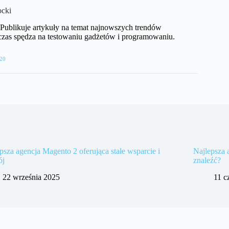
cki
T. Publikuje artykuły na temat najnowszych trendów
czas spędza na testowaniu gadżetów i programowaniu.
20
psza agencja Magento 2 oferująca stałe wsparcie i
Najlepsza 
ój
znaleźć?
22 września 2025
11 c