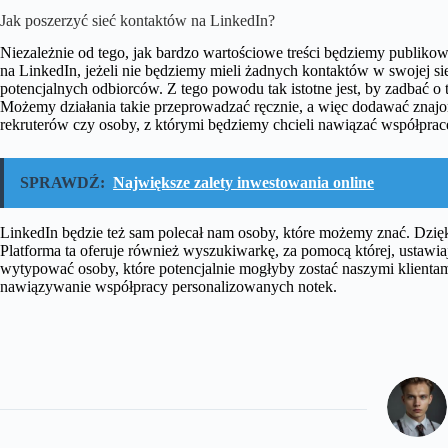
Jak poszerzyć sieć kontaktów na LinkedIn?
Niezależnie od tego, jak bardzo wartościowe treści będziemy publikow
na LinkedIn, jeżeli nie będziemy mieli żadnych kontaktów w swojej sie
potencjalnych odbiorców. Z tego powodu tak istotne jest, by zadbać o 
Możemy działania takie przeprowadzać ręcznie, a więc dodawać znaj
rekruterów czy osoby, z którymi będziemy chcieli nawiązać współprac
SPRAWDŹ:
Największe zalety inwestowania online
LinkedIn będzie też sam polecał nam osoby, które możemy znać. Dzię
Platforma ta oferuje również wyszukiwarkę, za pomocą której, ustawia
wytypować osoby, które potencjalnie mogłyby zostać naszymi klientam
nawiązywanie współpracy personalizowanych notek.