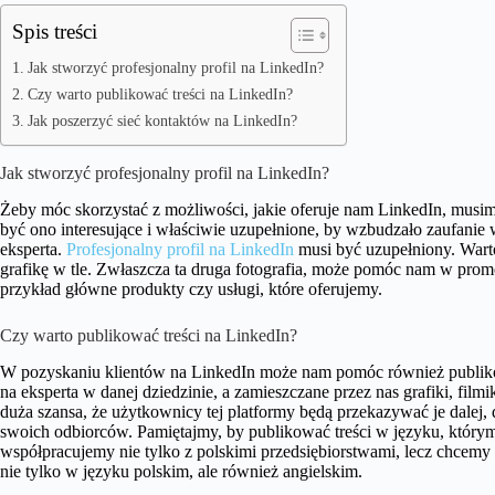
Spis treści
Jak stworzyć profesjonalny profil na LinkedIn?
Czy warto publikować treści na LinkedIn?
Jak poszerzyć sieć kontaktów na LinkedIn?
Jak stworzyć profesjonalny profil na LinkedIn?
Żeby móc skorzystać z możliwości, jakie oferuje nam LinkedIn, musim
być ono interesujące i właściwie uzupełnione, by wzbudzało zaufanie 
eksperta.
Profesjonalny profil na LinkedIn
musi być uzupełniony. Warto
grafikę w tle. Zwłaszcza ta druga fotografia, może pomóc nam w prom
przykład główne produkty czy usługi, które oferujemy.
Czy warto publikować treści na LinkedIn?
W pozyskaniu klientów na LinkedIn może nam pomóc również publikow
na eksperta w danej dziedzinie, a zamieszczane przez nas grafiki, filmi
duża szansa, że użytkownicy tej platformy będą przekazywać je dalej
swoich odbiorców. Pamiętajmy, by publikować treści w języku, którym 
współpracujemy nie tylko z polskimi przedsiębiorstwami, lecz chcemy
nie tylko w języku polskim, ale również angielskim.