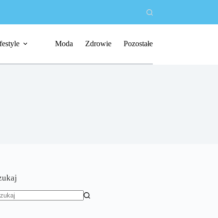
festyle
Moda
Zdrowie
Pozostałe
zukaj
rak
yników