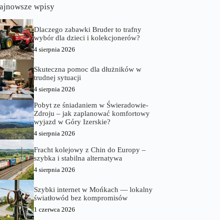
ajnowsze wpisy
Dlaczego zabawki Bruder to trafny
wybór dla dzieci i kolekcjonerów?
4 sierpnia 2026
Skuteczna pomoc dla dłużników w
trudnej sytuacji
4 sierpnia 2026
Pobyt ze śniadaniem w Świeradowie-
Zdroju – jak zaplanować komfortowy
wyjazd w Góry Izerskie?
4 sierpnia 2026
Fracht kolejowy z Chin do Europy –
szybka i stabilna alternatywa
4 sierpnia 2026
Szybki internet w Mońkach — lokalny
światłowód bez kompromisów
1 czerwca 2026