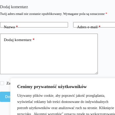
Dodaj komentarz
Twój adres email nie zostanie opublikowany.
Wymagane pola są oznaczone
*
Nazwa
*
Adres e-mail
*
Dodaj komentarz
*
Zapisz moje imię i nazwisko, adres e-mail i stronę internetową w 
Cenimy prywatność użytkowników
Używamy plików cookie, aby poprawić jakość przeglądania,
Dodaj komentarz
wyświetlać reklamy lub treści dostosowane do indywidualnych
potrzeb użytkowników oraz analizować ruch na stronie. Kliknięcie
przycisku „Akceptuj wszystkie” oznacza zgodę na wykorzystywani