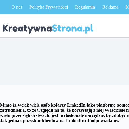
Przejdź
O nas
Polityka Prywatności
Regulamin
Reklama
K
do
treści
Mimo że wciąż wiele osób kojarzy LinkedIn jako platformę pomoc
zatrudnienia, to ze względu na to, że korzystają z niej właściciel
wielu przedsiębiorstwach, jest to doskonałe narzędzie, by zdobyć
Jak jednak pozyskać klientów na LinkedIn? Podpowiadamy.