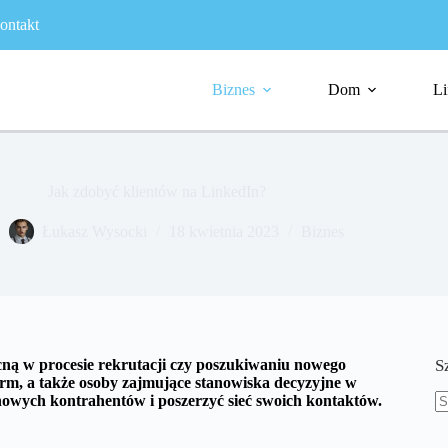
ontakt
Biznes
Dom
Li
Jak zdobyć klientów na LinkedIn?
Łukasz Wysocki
18 kwietnia 2023
Biznes
ną w procesie rekrutacji czy poszukiwaniu nowego
S
e firm, a także osoby zajmujące stanowiska decyzyjne w
 nowych kontrahentów i poszerzyć sieć swoich kontaktów.
B
w