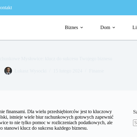
ontakt
Biznes
Dom
Li
achunkowe Mysłowice: klucz do sukcesu Twojego biznesu
Łukasz Wysocki
15 lutego 2024
Finanse
ie finansami. Dla wielu przedsiębiorców jest to kluczowy
S
ski, istnieje wiele biur rachunkowych gotowych zapewnić
wice to nie tylko pomoc w rozliczeniach podatkowych, ale
co stanowi klucz do sukcesu każdego biznesu.
B
w