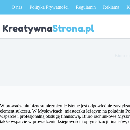
Przejdź
O nas
Polityka Prywatności
Regulamin
Reklama
K
do
treści
Biuro r
W prowadzeniu biznesu niezmiernie istotne jest odpowiednie zarządzan
element sukcesu. W Mysłowicach, miasteczku leżącym na południu Pol
wsparcie i profesjonalną obsługę finansową. Biuro rachunkowe Mysło
także wsparcie w prowadzeniu księgowości i optymalizacji finansów, 