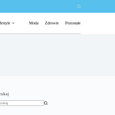
festyle
Moda
Zdrowie
Pozostałe
zukaj
rak
yników