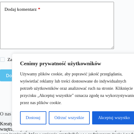
Dodaj komentarz
*
Zapisz moje imię i nazwisko, adres e-mail i stronę internetową w 
Cenimy prywatność użytkowników
Używamy plików cookie, aby poprawić jakość przeglądania,
Dodaj komentarz
wyświetlać reklamy lub treści dostosowane do indywidualnych
potrzeb użytkowników oraz analizować ruch na stronie. Kliknięcie
przycisku „Akceptuj wszystkie” oznacza zgodę na wykorzystywani
przez nas plików cookie.
O nas
Dostosuj
Odrzuć wszystkie
Akceptuj wszystko
KreatywnaStrona.pl to portal internetowy oferujący różnorodne treści z
wnętrz, turystyki oraz wielu innych dziedzin. Naszym celem jest dosta