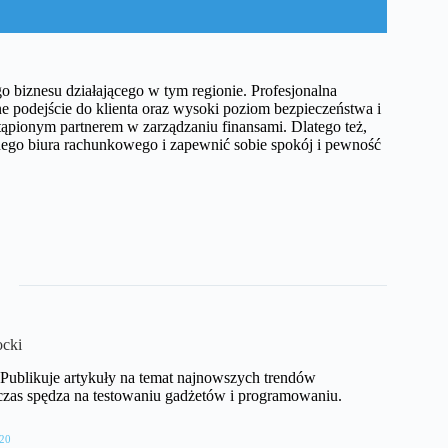
 biznesu działającego w tym regionie. Profesjonalna
e podejście do klienta oraz wysoki poziom bezpieczeństwa i
tąpionym partnerem w zarządzaniu finansami. Dlatego też,
lnego biura rachunkowego i zapewnić sobie spokój i pewność
cki
T. Publikuje artykuły na temat najnowszych trendów
czas spędza na testowaniu gadżetów i programowaniu.
20