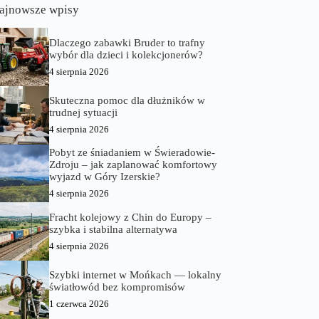
ajnowsze wpisy
Dlaczego zabawki Bruder to trafny
wybór dla dzieci i kolekcjonerów?
4 sierpnia 2026
Skuteczna pomoc dla dłużników w
trudnej sytuacji
4 sierpnia 2026
Pobyt ze śniadaniem w Świeradowie-
Zdroju – jak zaplanować komfortowy
wyjazd w Góry Izerskie?
4 sierpnia 2026
Fracht kolejowy z Chin do Europy –
szybka i stabilna alternatywa
4 sierpnia 2026
Szybki internet w Mońkach — lokalny
światłowód bez kompromisów
1 czerwca 2026