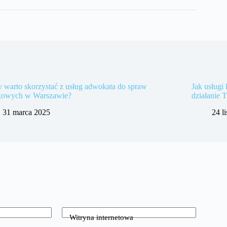
 warto skorzystać z usług adwokata do spraw
Jak usług
kowych w Warszawie?
działanie 
31 marca 2025
24 l
Witryna internetowa