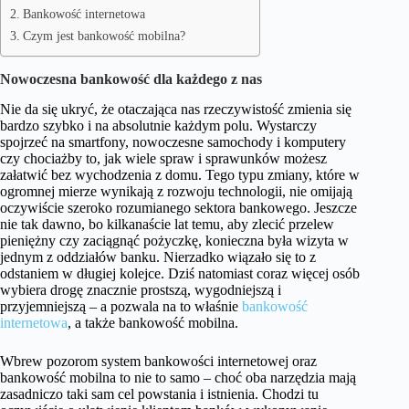
Bankowość internetowa
Czym jest bankowość mobilna?
Nowoczesna bankowość dla każdego z nas
Nie da się ukryć, że otaczająca nas rzeczywistość zmienia się
bardzo szybko i na absolutnie każdym polu. Wystarczy
spojrzeć na smartfony, nowoczesne samochody i komputery
czy chociażby to, jak wiele spraw i sprawunków możesz
załatwić bez wychodzenia z domu. Tego typu zmiany, które w
ogromnej mierze wynikają z rozwoju technologii, nie omijają
oczywiście szeroko rozumianego sektora bankowego. Jeszcze
nie tak dawno, bo kilkanaście lat temu, aby zlecić przelew
pieniężny czy zaciągnąć pożyczkę, konieczna była wizyta w
jednym z oddziałów banku. Nierzadko wiązało się to z
odstaniem w długiej kolejce. Dziś natomiast coraz więcej osób
wybiera drogę znacznie prostszą, wygodniejszą i
przyjemniejszą – a pozwala na to właśnie
bankowość
internetowa
, a także bankowość mobilna.
Wbrew pozorom system bankowości internetowej oraz
bankowość mobilna to nie to samo – choć oba narzędzia mają
zasadniczo taki sam cel powstania i istnienia. Chodzi tu