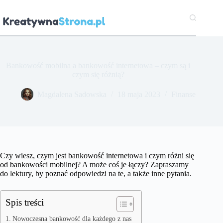
Przejdź
do
treści
Bankowość mobilna a bankowość internetowa – czym są i
czym się różnią?
Magdalena Sadowska
18 maja 2023
Finanse
Czy wiesz, czym jest bankowość internetowa i czym różni się
od bankowości mobilnej? A może coś je łączy? Zapraszamy
do lektury, by poznać odpowiedzi na te, a także inne pytania.
Spis treści
Nowoczesna bankowość dla każdego z nas