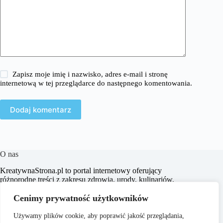
Zapisz moje imię i nazwisko, adres e-mail i stronę
internetową w tej przeglądarce do następnego komentowania.
Dodaj komentarz
O nas
KreatywnaStrona.pl to portal internetowy oferujący
różnorodne treści z zakresu zdrowia, urody, kulinariów,
aranżacji wnętrz, turystyki oraz wielu innych dziedzin.
Naszym celem jest dostarczanie aktualnych informacji,
Cenimy prywatność użytkowników
praktycznych porad oraz inspiracji, które wspierają
czytelników w codziennym życiu i podejmowaniu
Używamy plików cookie, aby poprawić jakość przeglądania,