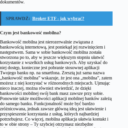
dokumentów.
SPRAWDŹ:
Broker ETF - jak wybrać?
Czym jest bankowość mobilna?
Bankowość mobilna jest nierozerwalnie związana z
bankowością internetową, jest poniekąd jej rozwinięciem i
następstwem. Sama w sobie bankowość mobilna została
stworzona po to, aby w jeszcze większym stopniu ułatwić
korzystanie z wszelkich usług bankowych. Aby uzyskać do
niej dostęp, konieczne jest pobranie stosownej aplikacji
Twojego banku np. na smartfona. Zresztą już sama nazwa
„bankowość mobilna” wskazuje, że jest ona „mobilna”, zatem
możesz z niej korzystać w różnorodnych miejscach. Ujmując
nieco inaczej, można również stwierdzić, że dzięki
bankowości mobilnej swój bank masz zawsze przy sobie.
Ponownie także możliwości aplikacji mobilnej banków zależą
do samego banku. Funkcjonalność może być bardzo
zróżnicowana, jednak zawsze główną ideą jest ułatwienie i
przyspieszenie korzystania z usług, których najbardziej
potrzebujesz. Co więcej, mobilna aplikacja ułatwia kontakt i
to w obie strony – Ty szybciej otrzymasz niezbędne