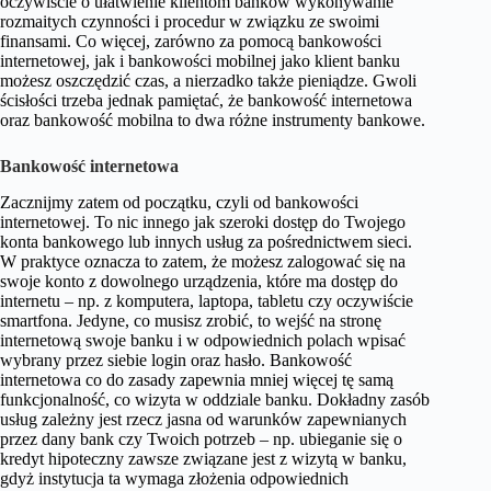
oczywiście o ułatwienie klientom banków wykonywanie
rozmaitych czynności i procedur w związku ze swoimi
finansami. Co więcej, zarówno za pomocą bankowości
internetowej, jak i bankowości mobilnej jako klient banku
możesz oszczędzić czas, a nierzadko także pieniądze. Gwoli
ścisłości trzeba jednak pamiętać, że bankowość internetowa
oraz bankowość mobilna to dwa różne instrumenty bankowe.
Bankowość internetowa
Zacznijmy zatem od początku, czyli od bankowości
internetowej. To nic innego jak szeroki dostęp do Twojego
konta bankowego lub innych usług za pośrednictwem sieci.
W praktyce oznacza to zatem, że możesz zalogować się na
swoje konto z dowolnego urządzenia, które ma dostęp do
internetu – np. z komputera, laptopa, tabletu czy oczywiście
smartfona. Jedyne, co musisz zrobić, to wejść na stronę
internetową swoje banku i w odpowiednich polach wpisać
wybrany przez siebie login oraz hasło. Bankowość
internetowa co do zasady zapewnia mniej więcej tę samą
funkcjonalność, co wizyta w oddziale banku. Dokładny zasób
usług zależny jest rzecz jasna od warunków zapewnianych
przez dany bank czy Twoich potrzeb – np. ubieganie się o
kredyt hipoteczny zawsze związane jest z wizytą w banku,
gdyż instytucja ta wymaga złożenia odpowiednich