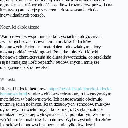
ogrodzie. Ich różnorodność kształtów i rozmiarów pozwala na
kreatywną aranżację przestrzeni i dostosowanie ich do
indywidualnych potrzeb.
Korzyści ekologiczne
Warto również wspomnieć o korzyściach ekologicznych
związanych z zastosowaniem bloczków i klocków
betonowych. Beton jest materiałem odnawialnym, który
można poddać recyklingowi. Ponadto, bloczki i klocki
betonowe charakteryzują się długą żywotnością, co przekłada
się na mniejszą ilość odpadów budowlanych i mniejsze
obciążenie dla środowiska.
Wnioski
Bloczki i klocki betonowe
https://best-idea.pl/bloczki-i-klocki-
betonowe.html
są niezwykle wszechstronnym i wytrzymałym
materiałem w budownictwie. Ich zastosowanie obejmuje
budowę ścian nośnych, ścian działowych, schodów, murków
ogrodowych i wielu innych konstrukcji. Dzięki prostocie
montażu i wysokiej wytrzymałości, są popularnym wyborem
wśród profesjonalistów i amatorów. Wykorzystanie bloczków
i klocków betonowych zapewnia nie tylko trwałość i