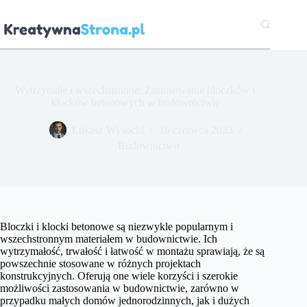
Przejdź
do
treści
Wytrzymałe i wszechstronne: Zastosowanie bloczków i
klocków betonowych w budownictwie
Łukasz Wysocki
16 czerwca 2023
Budownictwo
Bloczki i klocki betonowe są niezwykle popularnym i
wszechstronnym materiałem w budownictwie. Ich
wytrzymałość, trwałość i łatwość w montażu sprawiają, że są
powszechnie stosowane w różnych projektach
konstrukcyjnych. Oferują one wiele korzyści i szerokie
możliwości zastosowania w budownictwie, zarówno w
przypadku małych domów jednorodzinnych, jak i dużych