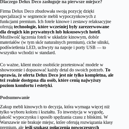
Dlaczego Delux Deco zasługuje na pierwsze miejsce?
Firma Delux Deco zbudowała swoją pozycję dzięki
specjalizacji w segmencie mebli wypoczynkowych z
funkcjami premium. Ich fotele kinowe i zestawy relaksacyjne
oferują
technologie, które wcześniej były zarezerwowane
dla drogich kin prywatnych lub luksusowych hoteli
.
Możliwość łączenia foteli w układzie kinowym, dobór
materiałów (w tym skór naturalnych premium), ciche silniki,
podświetlenia LED, uchwyty na napoje i porty USB — to
wszystko wchodzi w standard.
Co ważne, klient może osobiście przetestować modele w
showroomie i dopasować każdy detal do swoich potrzeb.
To
sprawia, że oferta Delux Deco jest nie tylko kompletna, ale
też realnie dostępna dla osób, które cenią najwyższy
poziom komfortu i estetyki
.
Podsumowanie
Zakup mebli kinowych to decyzja, która wymaga więcej niż
tylko wyboru koloru i kształtu. To inwestycja w wygodę,
jakość wypoczynku i sposób spędzania czasu z bliskimi. W
Warszawie nie brakuje miejsc, które oferują rozwiązania klasy
premium, ale
jeśli szukasz połączenia nowoczesnych