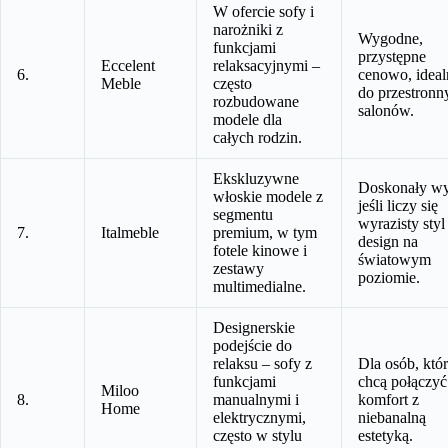
W ofercie sofy i
narożniki z
Wygodne,
funkcjami
przystępne
Eccelent
relaksacyjnymi –
6.
cenowo, ideal
Meble
często
do przestronn
rozbudowane
salonów.
modele dla
całych rodzin.
Ekskluzywne
Doskonały wy
włoskie modele z
jeśli liczy się
segmentu
wyrazisty styl 
7.
Italmeble
premium, w tym
design na
fotele kinowe i
światowym
zestawy
poziomie.
multimedialne.
Designerskie
podejście do
relaksu – sofy z
Dla osób, któ
funkcjami
chcą połączyć
Miloo
8.
manualnymi i
komfort z
Home
elektrycznymi,
niebanalną
często w stylu
estetyką.