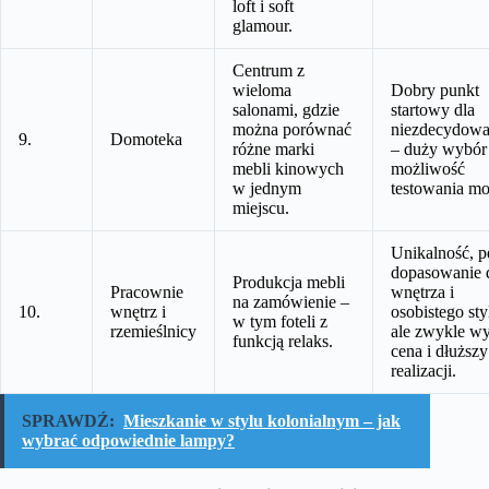
loft i soft
glamour.
Centrum z
wieloma
Dobry punkt
salonami, gdzie
startowy dla
można porównać
niezdecydow
9.
Domoteka
różne marki
– duży wybór 
mebli kinowych
możliwość
w jednym
testowania mo
miejscu.
Unikalność, p
dopasowanie 
Produkcja mebli
Pracownie
wnętrza i
na zamówienie –
10.
wnętrz i
osobistego sty
w tym foteli z
rzemieślnicy
ale zwykle w
funkcją relaks.
cena i dłuższy
realizacji.
SPRAWDŹ:
Mieszkanie w stylu kolonialnym – jak
wybrać odpowiednie lampy?