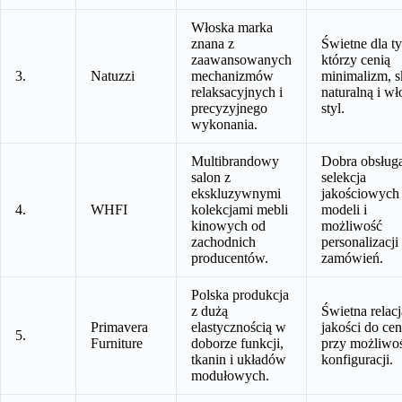
Włoska marka
znana z
Świetne dla ty
zaawansowanych
którzy cenią
3.
Natuzzi
mechanizmów
minimalizm, s
relaksacyjnych i
naturalną i wł
precyzyjnego
styl.
wykonania.
Multibrandowy
Dobra obsług
salon z
selekcja
ekskluzywnymi
jakościowych
4.
WHFI
kolekcjami mebli
modeli i
kinowych od
możliwość
zachodnich
personalizacji
producentów.
zamówień.
Polska produkcja
z dużą
Świetna relacj
Primavera
elastycznością w
jakości do ce
5.
Furniture
doborze funkcji,
przy możliwo
tkanin i układów
konfiguracji.
modułowych.