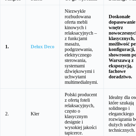
Niezwykle
rozbudowana
Doskonałe
oferta mebli
dopasowanie
kinowych i
wnętrz
relaksacyjnych –
nowoczesnych
z funkcjami
klasycznych,
masażu,
możliwość pe
1.
Delux Deco
podgrzewania,
konfiguracji,
elektrycznego
showroom p
sterowania,
Warszawą z
systemami
ekspozycją,
dźwiękowymi i
fachowe
uchwytami
doradztwo.
multimedialnymi.
Polski producent
Idealny dla os
z ofertą foteli
które szukają
relaksacyjnych,
solidnego i
często o
2.
Kler
eleganckiego
klasycznym
rozwiązania b
designie i
dużych udziw
wysokiej jakości
technicznych.
tapicerce.