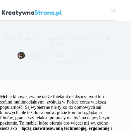
Przejdź
do
treści
Ranking: najlepsze salony w Warszawie oferujące meble
kinowe
Ewelina Brzezińska
23 września 2025
Wnętrza
Meble kinowe, zwane także fotelami relaksacyjnymi lub
sofami multimedialnymi, zyskują w Polsce coraz większą
popularność. Są wybierane nie tylko do domowych sal
kinowych, ale też do salonów, gdzie komfort oglądania
filmów, grania czy relaksu po pracy ma być na najwyższym
poziomie. To meble, które oferują coś więcej niż wygodne
siedzisko –
łączą zaawansowaną technologię, ergonomię i