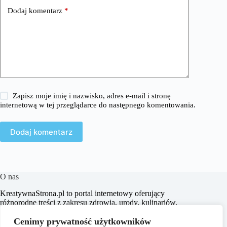
Dodaj komentarz
*
Zapisz moje imię i nazwisko, adres e-mail i stronę
internetową w tej przeglądarce do następnego komentowania.
Dodaj komentarz
O nas
KreatywnaStrona.pl to portal internetowy oferujący
różnorodne treści z zakresu zdrowia, urody, kulinariów,
aranżacji wnętrz, turystyki oraz wielu innych dziedzin.
Naszym celem jest dostarczanie aktualnych informacji,
Cenimy prywatność użytkowników