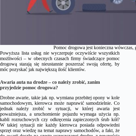
Pomoc drogowa jest konieczna wówczas, gd
Powyższa lista usług nie wyczerpuje oczywiście wszystkich
możliwości – w obecnych czasach firmy świadczące pomoc
drogową starają się nieustannie poszerzać swoją ofertę, by
móc pozyskać jak największą ilość klientów.
Awaria auta na drodze – co należy zrobić, zanim
przyjedzie pomoc drogowa?
Drobne awarie, takie jak np. wymiana przebitej opony w kole
samochodowym, kierowca może naprawić samodzielnie. Co
jednak należy zrobić w sytuacji, w której awaria jest
poważniejsza, a uruchomienie pojazdu wymaga użycia np.
kabli rozruchowych czy odkręcenia zapieczonych śrub kół?
W takiej sytuacji nie każdy kierowca posiada odpowiedni
sprzęt oraz wiedzę na temat naprawy samochodów, a fakt, że
do awarii doszło na często uczęszczanej drodze, z pewnością