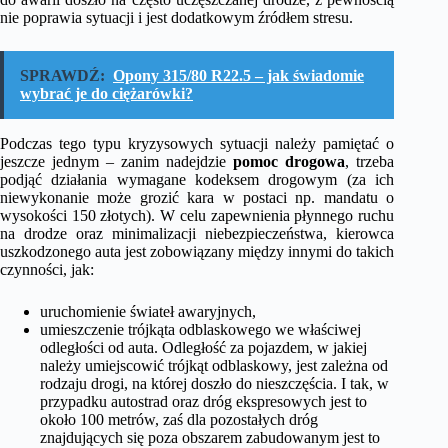
nie poprawia sytuacji i jest dodatkowym źródłem stresu.
SPRAWDŹ:
Opony 315/80 R22.5 – jak świadomie
wybrać je do ciężarówki?
Podczas tego typu kryzysowych sytuacji należy pamiętać o
jeszcze jednym – zanim nadejdzie
pomoc drogowa
, trzeba
podjąć działania wymagane kodeksem drogowym (za ich
niewykonanie może grozić kara w postaci np. mandatu o
wysokości 150 złotych). W celu zapewnienia płynnego ruchu
na drodze oraz minimalizacji niebezpieczeństwa, kierowca
uszkodzonego auta jest zobowiązany między innymi do takich
czynności, jak:
uruchomienie świateł awaryjnych,
umieszczenie trójkąta odblaskowego we właściwej
odległości od auta. Odległość za pojazdem, w jakiej
należy umiejscowić trójkąt odblaskowy, jest zależna od
rodzaju drogi, na której doszło do nieszczęścia. I tak, w
przypadku autostrad oraz dróg ekspresowych jest to
około 100 metrów, zaś dla pozostałych dróg
znajdujących się poza obszarem zabudowanym jest to