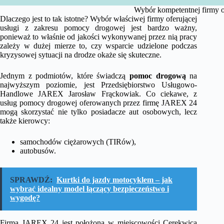
Wybór kompetentnej firmy o
Dlaczego jest to tak istotne? Wybór właściwej firmy oferującej
usługi z zakresu pomocy drogowej jest bardzo ważny,
ponieważ to właśnie od jakości wykonywanej przez nią pracy
zależy w dużej mierze to, czy wsparcie udzielone podczas
kryzysowej sytuacji na drodze okaże się skuteczne.
Jednym z podmiotów, które świadczą
pomoc drogową
na
najwyższym poziomie, jest Przedsiębiorstwo Usługowo-
Handlowe JAREX Jarosław Frąckowiak. Co ciekawe, z
usług pomocy drogowej oferowanych przez firmę JAREX 24
mogą skorzystać nie tylko posiadacze aut osobowych, lecz
także kierowcy:
samochodów ciężarowych (TIRów),
autobusów.
SPRAWDŹ:
Kurtki do jazdy motocyklem – jak
wybrać idealny model łączący bezpieczeństwo i
wygodę?
Firma JAREX 24 jest położona w miejscowości Cerekwica