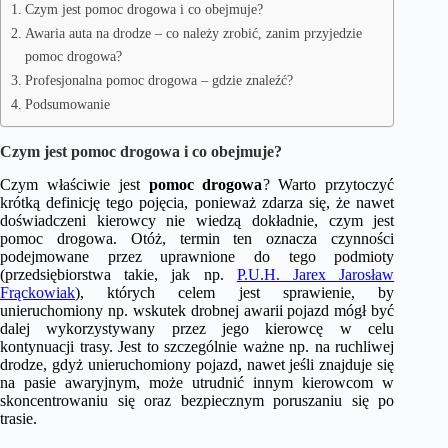
Czym jest pomoc drogowa i co obejmuje?
Awaria auta na drodze – co należy zrobić, zanim przyjedzie
pomoc drogowa?
Profesjonalna pomoc drogowa – gdzie znaleźć?
Podsumowanie
Czym jest pomoc drogowa i co obejmuje?
Czym właściwie jest
pomoc drogowa
? Warto przytoczyć
krótką definicję tego pojęcia, ponieważ zdarza się, że nawet
doświadczeni kierowcy nie wiedzą dokładnie, czym jest
pomoc drogowa. Otóż, termin ten oznacza czynności
podejmowane przez uprawnione do tego podmioty
(przedsiębiorstwa takie, jak np.
P.U.H. Jarex Jarosław
Frąckowiak
), których celem jest sprawienie, by
unieruchomiony np. wskutek drobnej awarii pojazd mógł być
dalej wykorzystywany przez jego kierowcę w celu
kontynuacji trasy. Jest to szczególnie ważne np. na ruchliwej
drodze, gdyż unieruchomiony pojazd, nawet jeśli znajduje się
na pasie awaryjnym, może utrudnić innym kierowcom w
skoncentrowaniu się oraz bezpiecznym poruszaniu się po
trasie.