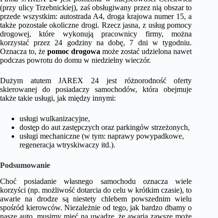
(przy ulicy Trzebnickiej), zaś obsługiwany przez nią obszar to
przede wszystkim: autostrada A4, droga krajowa numer 15, a
także pozostałe okoliczne drogi. Rzecz jasna, z usług pomocy
drogowej, które wykonują pracownicy firmy, można
korzystać przez 24 godziny na dobę, 7 dni w tygodniu.
Oznacza to, że
pomoc drogowa
może zostać udzielona nawet
podczas powrotu do domu w niedzielny wieczór.
Dużym atutem JAREX 24 jest różnorodność oferty
skierowanej do posiadaczy samochodów, która obejmuje
także takie usługi, jak między innymi:
usługi wulkanizacyjne,
dostęp do aut zastępczych oraz parkingów strzeżonych,
usługi mechaniczne (w tym: naprawy powypadkowe,
regeneracja wtryskiwaczy itd.).
Podsumowanie
Choć posiadanie własnego samochodu oznacza wiele
korzyści (np. możliwość dotarcia do celu w krótkim czasie), to
awarie na drodze są niestety chlebem powszednim wielu
spośród kierowców. Niezależnie od tego, jak bardzo dbamy o
nasze auto, musimy mieć na uwadze, że awaria zawsze może