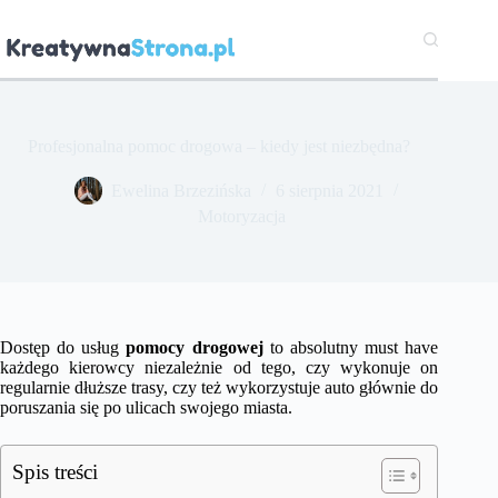
Przejdź
do
treści
Profesjonalna pomoc drogowa – kiedy jest niezbędna?
Ewelina Brzezińska
6 sierpnia 2021
Motoryzacja
Dostęp do usług
pomocy drogowej
to absolutny must have
każdego kierowcy niezależnie od tego, czy wykonuje on
regularnie dłuższe trasy, czy też wykorzystuje auto głównie do
poruszania się po ulicach swojego miasta.
Spis treści