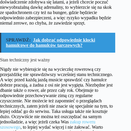
doświadczenie zdobywa się latami, a jeżeli chcecie poczuć
niewyobrażalną dawkę adrenaliny, to wybierzcie się na skok
ze spadochronem czy też na bungee, gdzie będziecie
odpowiednio zabezpieczeni, a więc ryzyko wypadku będzie
niemal zerowe, no chyba, że zawiedzie sprzęt.
SPRAWDŹ:
Jak dobrać odpowiednie klocki
hamulcowe do hamulców tarczowych?
Stan techniczny jest ważny
Nigdy nie wybierajcie się na wycieczkę rowerową czy
przejażdżkę nie sprawdziwszy wcześniej stanu technicznego.
A więc przed każdą jazdą musicie sprawdzić czy hamulce
dobrze pracują, a żadna z osi nie jest wygięta. Niezbędne jest
dbanie także o rower, ale przez cały rok. Obejmuje to
odpowiednie przechowywanie zimą czy regularne
czyszczenie. Nie możecie też zapomnieć o przeglądach
technicznych, zatem jeżeli nie znacie się specjalnie na tym, to
lepiej oddać go do serwisu. Taka usługa także nie kosztuje
dużo. Oczywiście nie można też oszczędzać na samym
jednośladzie, a więc jeżeli czeka Was
zakup roweru
szosowego
, to lepiej wydać więcej i nie żałować. Warto