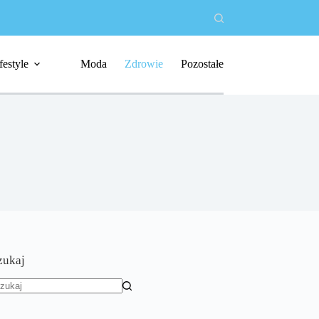
festyle
Moda
Zdrowie
Pozostałe
zukaj
rak
yników