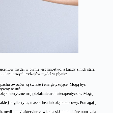
ducentów mydeł w płynie jest mnóstwo, a każdy z nich stara
popularniejszych rodzajów mydeł w płynie:
apachu owoców są świeże i energetyzujące. Mogą być
tywny nastrój.
lejki eteryczne mają działanie aromaterapeutyczne. Mogą
 takie jak gliceryna, masło shea lub olej kokosowy. Pomagają
, mydła antybakteryjne zawierają składniki, które pomagają