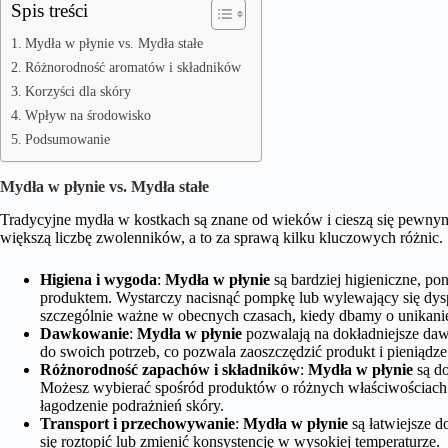
Spis treści
Mydła w płynie vs. Mydła stałe
Różnorodność aromatów i składników
Korzyści dla skóry
Wpływ na środowisko
Podsumowanie
Mydła w płynie vs. Mydła stałe
Tradycyjne mydła w kostkach są znane od wieków i cieszą się pewn
większą liczbę zwolenników, a to za sprawą kilku kluczowych różnic.
Higiena i wygoda
:
Mydła w płynie
są bardziej higieniczne, p
produktem. Wystarczy nacisnąć pompkę lub wylewający się dyspe
szczególnie ważne w obecnych czasach, kiedy dbamy o unikanie 
Dawkowanie
:
Mydła w płynie
pozwalają na dokładniejsze da
do swoich potrzeb, co pozwala zaoszczędzić produkt i pieniądze
Różnorodność zapachów i składników
:
Mydła w płynie
są do
Możesz wybierać spośród produktów o różnych właściwościach p
łagodzenie podrażnień skóry.
Transport i przechowywanie
:
Mydła w płynie
są łatwiejsze d
się roztopić lub zmienić konsystencję w wysokiej temperaturze.