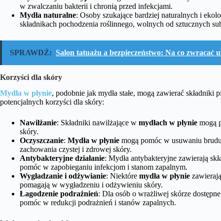
w zwalczaniu bakterii i chronią przed infekcjami.
Mydła naturalne
: Osoby szukające bardziej naturalnych i ek
składnikach pochodzenia roślinnego, wolnych od sztucznych su
SPRAWDŹ:
Salon tatuażu a bezpieczeństwo: Na co zwracać 
Korzyści dla skóry
Mydła w płynie
, podobnie jak mydła stałe, mogą zawierać składniki p
potencjalnych korzyści dla skóry:
Nawilżanie
: Składniki nawilżające w
mydłach w płynie
mogą p
skóry.
Oczyszczanie
:
Mydła w płynie
mogą pomóc w usuwaniu brudu, z
zachowania czystej i zdrowej skóry.
Antybakteryjne działanie
: Mydła antybakteryjne zawierają skł
pomóc w zapobieganiu infekcjom i stanom zapalnym.
Wygładzanie i odżywianie
: Niektóre
mydła w płynie
zawierają 
pomagają w wygładzeniu i odżywieniu skóry.
Łagodzenie podrażnień
: Dla osób o wrażliwej skórze dostępn
pomóc w redukcji podrażnień i stanów zapalnych.