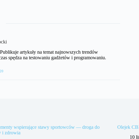
cki
T. Publikuje artykuły na temat najnowszych trendów
czas spędza na testowaniu gadżetów i programowaniu.
20
ementy wspierające stawy sportowców — droga do
Olejek CBD
 i zdrowia
10 l