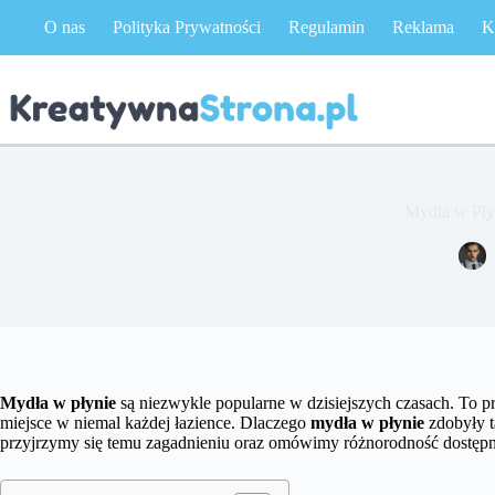
Przejdź
O nas
Polityka Prywatności
Regulamin
Reklama
K
do
treści
Mydła w Płyn
Mydła w płynie
są niezwykle popularne w dzisiejszych czasach. To pr
miejsce w niemal każdej łazience. Dlaczego
mydła w płynie
zdobyły t
przyjrzymy się temu zagadnieniu oraz omówimy różnorodność dostępny