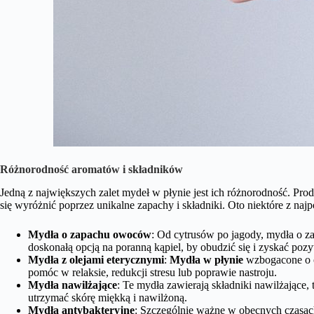
Różnorodność aromatów i składników
Jedną z największych zalet mydeł w płynie jest ich różnorodność. Pro
się wyróżnić poprzez unikalne zapachy i składniki. Oto niektóre z naj
Mydła o zapachu owoców
: Od cytrusów po jagody, mydła o z
doskonałą opcją na poranną kąpiel, by obudzić się i zyskać pozy
Mydła z olejami eterycznymi
:
Mydła w płynie
wzbogacone o o
pomóc w relaksie, redukcji stresu lub poprawie nastroju.
Mydła nawilżające
: Te mydła zawierają składniki nawilżające,
utrzymać skórę miękką i nawilżoną.
Mydła antybakteryjne
: Szczególnie ważne w obecnych czasach