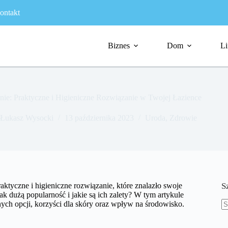
ontakt
Biznes
Dom
Li
ie: Praktyczne i Higieniczne Rozwiązanie w Twojej Łazience
Łukasz Wysocki
13 października 2023
Uroda
,
Zdrowie
aktyczne i higieniczne rozwiązanie, które znalazło swoje
S
ak dużą popularność i jakie są ich zalety? W tym artykule
ch opcji, korzyści dla skóry oraz wpływ na środowisko.
B
w