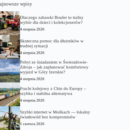
ajnowsze wpisy
Dlaczego zabawki Bruder to trafny
wybór dla dzieci i kolekcjonerów?
4 sierpnia 2026
Skuteczna pomoc dla dłużników w
trudnej sytuacji
4 sierpnia 2026
Pobyt ze śniadaniem w Świeradowie-
Zdroju – jak zaplanować komfortowy
wyjazd w Góry Izerskie?
4 sierpnia 2026
Fracht kolejowy z Chin do Europy –
szybka i stabilna alternatywa
4 sierpnia 2026
Szybki internet w Mońkach — lokalny
światłowód bez kompromisów
1 czerwca 2026