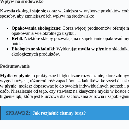
Wpływ na środowisko
Kwestia ekologii staje się coraz ważniejsza w wyborze produktów cod
sposoby, aby zmniejszyć ich wpływ na środowisko:
Opakowania ekologiczne
: Coraz więcej producentów oferuje
m
opakowania wielokrotnego użytku.
Refill
: Niektóre sklepy pozwalają na uzupełnianie opakowań m
butelek.
Ekologiczne składniki
: Wybierając
mydła w płynie
o składnika
ekologicznych produktów.
Podsumowanie
Mydła w płynie
to praktyczne i higieniczne rozwiązanie, które zdobyw
wygoda użycia, różnorodność zapachów i składników, korzyści dla sk
w płynie
, możesz dopasować je do swoich indywidualnych potrzeb i pre
osób. Niezależnie od tego, czy stawiasz na klasyczne mydło w kostc
higienie rąk, która jest kluczowa dla zachowania zdrowia i zapobiegania
SPRAWDŹ:
Jak rozjaśnić ciemny brąz?