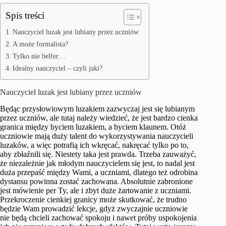
Spis treści
Nauczyciel luzak jest lubiany przez uczniów
A może formalista?
Tylko nie belfer…
Idealny nauczyciel – czyli jaki?
Nauczyciel luzak jest lubiany przez uczniów
Będąc przysłowiowym luzakiem zazwyczaj jest się lubianym
przez uczniów, ale tutaj należy wiedzieć, że jest bardzo cienka
granica między byciem luzakiem, a byciem klaunem. Otóż
uczniowie mają duży talent do wykorzystywania nauczycieli
luzaków, a więc potrafią ich wkręcać, nakręcać tylko po to,
aby zbłaźnili się. Niestety taka jest prawda. Trzeba zauważyć,
że niezależnie jak młodym nauczycielem się jest, to nadal jest
duża przepaść między Wami, a uczniami, dlatego też odrobina
dystansu powinna zostać zachowana. Absolutnie zabronione
jest mówienie per Ty, ale i zbyt duże żartowanie z uczniami.
Przekroczenie cienkiej granicy może skutkować, że trudno
będzie Wam prowadzić lekcje, gdyż zwyczajnie uczniowie
nie będą chcieli zachować spokoju i nawet próby uspokojenia