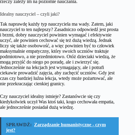
rzeczy zależy im na poziomie nauczania.
Idealny nauczyciel – czyli jaki?
Tak naprawdę każdy typ nauczyciela ma wady. Zatem, jaki
nauczyciel to ten najlepszy? Zasadniczo odpowiedź jest prosta
i brzmi, dobry nauczyciel powinien wymagać i efektywnie
uczyć, ale powinien cechować się też dużą wiedzą. Jednak
liczy się także osobowość, a więc powinien być to człowiek
maksymalnie empatyczny, który swoich uczniów traktuje
podmiotowo, a nie przedmiotowo. Otóż dzieciaki wiedzą, że
mogą przyjść do niego po poradę, ale i zwierzyć się.
Jednocześnie na lekcjach jest wymagający, ale i potrafi
ciekawie prowadzić zajęcia, aby zachęcić uczniów. Gdy jest
czas czy bardziej luźna lekcja, wtedy może pożartować, ale
nie przekraczając cienkiej granicy.
Czy nauczyciel idealny istnieje? Zastanówcie się czy
kiedykolwiek uczył Was ktoś taki, kogo cechowała empatia,
ale jednocześnie posiadał dużą wiedzę.
SPRAWDŹ:
Zarządzanie humanistyczne - czym
jest?