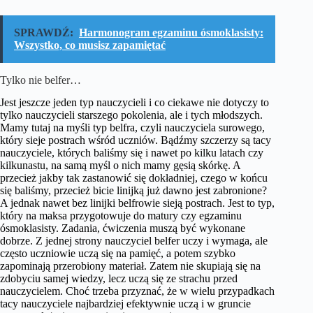
SPRAWDŹ:
Harmonogram egzaminu ósmoklasisty:
Wszystko, co musisz zapamiętać
Tylko nie belfer…
Jest jeszcze jeden typ nauczycieli i co ciekawe nie dotyczy to
tylko nauczycieli starszego pokolenia, ale i tych młodszych.
Mamy tutaj na myśli typ belfra, czyli nauczyciela surowego,
który sieje postrach wśród uczniów. Bądźmy szczerzy są tacy
nauczyciele, których baliśmy się i nawet po kilku latach czy
kilkunastu, na samą myśl o nich mamy gęsią skórkę. A
przecież jakby tak zastanowić się dokładniej, czego w końcu
się baliśmy, przecież bicie linijką już dawno jest zabronione?
A jednak nawet bez linijki belfrowie sieją postrach. Jest to typ,
który na maksa przygotowuje do matury czy egzaminu
ósmoklasisty. Zadania, ćwiczenia muszą być wykonane
dobrze. Z jednej strony nauczyciel belfer uczy i wymaga, ale
często uczniowie uczą się na pamięć, a potem szybko
zapominają przerobiony materiał. Zatem nie skupiają się na
zdobyciu samej wiedzy, lecz uczą się ze strachu przed
nauczycielem. Choć trzeba przyznać, że w wielu przypadkach
tacy nauczyciele najbardziej efektywnie uczą i w gruncie