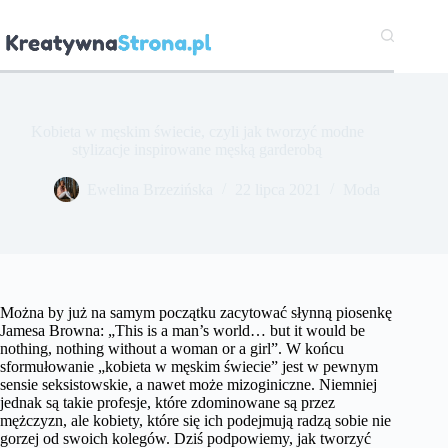
Przejdź
do
treści
Kobieta w męskim świecie, czyli jak tworzyć modne
stylizacje inspirowane męską garderobą
Ewelina Brzezińska
22 lipca 2021
Moda
Można by już na samym początku zacytować słynną piosenkę
Jamesa Browna: „This is a man’s world… but it would be
nothing, nothing without a woman or a girl”. W końcu
sformułowanie „kobieta w męskim świecie” jest w pewnym
sensie seksistowskie, a nawet może mizoginiczne. Niemniej
jednak są takie profesje, które zdominowane są przez
mężczyzn, ale kobiety, które się ich podejmują radzą sobie nie
gorzej od swoich kolegów. Dziś podpowiemy, jak tworzyć