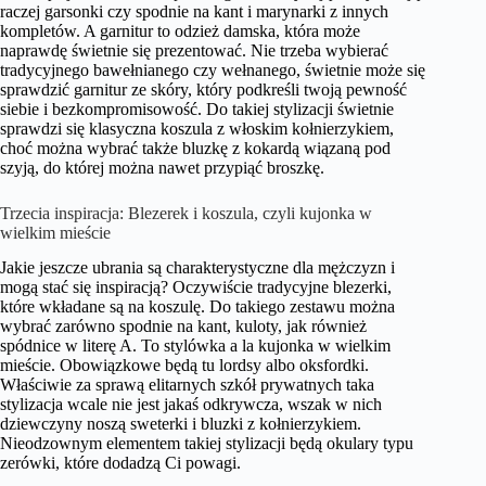
raczej garsonki czy spodnie na kant i marynarki z innych
kompletów. A garnitur to odzież damska, która może
naprawdę świetnie się prezentować. Nie trzeba wybierać
tradycyjnego bawełnianego czy wełnanego, świetnie może się
sprawdzić garnitur ze skóry, który podkreśli twoją pewność
siebie i bezkompromisowość. Do takiej stylizacji świetnie
sprawdzi się klasyczna koszula z włoskim kołnierzykiem,
choć można wybrać także bluzkę z kokardą wiązaną pod
szyją, do której można nawet przypiąć broszkę.
Trzecia inspiracja: Blezerek i koszula, czyli kujonka w
wielkim mieście
Jakie jeszcze ubrania są charakterystyczne dla mężczyzn i
mogą stać się inspiracją? Oczywiście tradycyjne blezerki,
które wkładane są na koszulę. Do takiego zestawu można
wybrać zarówno spodnie na kant, kuloty, jak również
spódnice w literę A. To stylówka a la kujonka w wielkim
mieście. Obowiązkowe będą tu lordsy albo oksfordki.
Właściwie za sprawą elitarnych szkół prywatnych taka
stylizacja wcale nie jest jakaś odkrywcza, wszak w nich
dziewczyny noszą sweterki i bluzki z kołnierzykiem.
Nieodzownym elementem takiej stylizacji będą okulary typu
zerówki, które dodadzą Ci powagi.