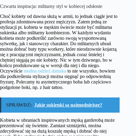
Czwarta inspiracja: militarny styl w kobiecej odsłonie
Choć kobiety od dawna służą w armii, to jednak ciągle jest to
profesja zdominowana przez mężczyzn. Zatem jedną ze
stylizacji pt. kobieta w męskim świecie może być militarna
sukienka albo militarny kombinezon. W każdym wydaniu
kobieta może podkreślić zarówno swoją wysportowaną
sylwetkę, jak i stanowczy charakter. Do militarnych ubrań
można dobrać buty typu workery, które nieodzownie kojarzą
się z pracującymi mężczyznami, jednak coraz śmielej i
chętniej sięgają po nie kobiety. Nic w tym dziwnego, bo w
końcu produkowane są w wersji dla niej i dla niego.
Oczywiście
modna odzież damska
to nie wszystko, bowiem
dla podkreślenia stylizacji można sięgnąć po odpowiednią
fryzurę. Polecamy tu asymetrycznego boba lub częściowo
podgolone boki, np. z hair tattoo.
SPRAWDŹ:
Jakie sukienki są najmodniejsze?
Kobieta w ubraniach inspirowanych męską garderobą może
prezentować się świetnie. Zamiast szmizjerki, można
zdecydować się na dużą koszulę męską i dobrać do niej