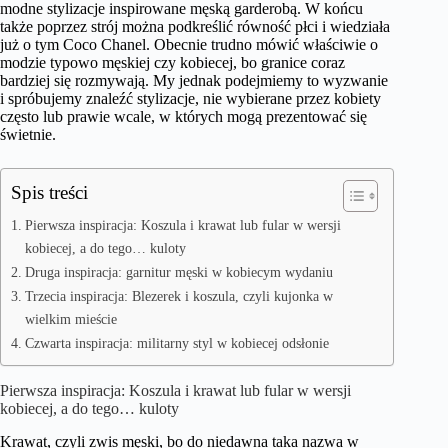
modne stylizacje inspirowane męską garderobą. W końcu
także poprzez strój można podkreślić równość płci i wiedziała
już o tym Coco Chanel. Obecnie trudno mówić właściwie o
modzie typowo męskiej czy kobiecej, bo granice coraz
bardziej się rozmywają. My jednak podejmiemy to wyzwanie
i spróbujemy znaleźć stylizacje, nie wybierane przez kobiety
często lub prawie wcale, w których mogą prezentować się
świetnie.
Spis treści
Pierwsza inspiracja: Koszula i krawat lub fular w wersji
kobiecej, a do tego… kuloty
Druga inspiracja: garnitur męski w kobiecym wydaniu
Trzecia inspiracja: Blezerek i koszula, czyli kujonka w
wielkim mieście
Czwarta inspiracja: militarny styl w kobiecej odsłonie
Pierwsza inspiracja: Koszula i krawat lub fular w wersji
kobiecej, a do tego… kuloty
Krawat, czyli zwis męski, bo do niedawna taka nazwa w