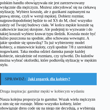
polskim handlu obowiązywała nie jest zarezerwowany
wyłącznie dla mężczyzn. Możesz zdecydować się na ciekawą
stylizację. Wybierz koszulę, ale z guzikami zapinanymi na
prawą stronę, czyli w wersji męskiej. Dobierz rozmiar,
najprawdopodobniej będzie to od XS do M, choć wszystko
zależy od Twojej budowy ciała. W końcu męskie koszule są
całkowicie inaczej skrojone. Ale podejmij to wyzwanie i do
takiej koszuli wybierz krawat typu śledzik. Koszula może być
luźno puszczona na spodnie, albo schowana wewnątrz. A
jakie spodnie się sprawdzą? Tu już wybierzemy model
kobiecy, a mianowicie kuloty, czyli spodnie 7/8 z szerokimi
nogawkami. Taka modna odzież damska pasuje każdej
kobiecie, niezależnie od rozmiaru, czy sylwetki. Do kulotów
można wybrać oksfordki, które podkreślą stylizację w męskim
stylu.
SPRAWDŹ:
Jaki zegarek dla kobiety?
Druga inspiracja: garnitur męski w kobiecym wydaniu
Nasza kolejna propozycja to garnitur. Wszak wielu mężczyzn
z nim się nie rozstaje. Mimo wszystko kobiety, które
obowiązuje dress code się na niego nie decydują, a wybierają