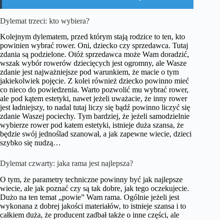
Dylemat trzeci: kto wybiera?
Kolejnym dylematem, przed którym stają rodzice to ten, kto
powinien wybrać rower. Oni, dziecko czy sprzedawca. Tutaj
zdania są podzielone. Otóż sprzedawca może Wam doradzić,
wszak wybór rowerów dziecięcych jest ogromny, ale Wasze
zdanie jest najważniejsze pod warunkiem, że macie o tym
jakiekolwiek pojęcie. Z kolei również dziecko powinno mieć
co nieco do powiedzenia. Warto pozwolić mu wybrać rower,
ale pod kątem estetyki, nawet jeżeli uważacie, że inny rower
jest ładniejszy, to nadal tutaj liczy się bądź powinno liczyć się
zdanie Waszej pociechy. Tym bardziej, że jeżeli samodzielnie
wybierze rower pod katem estetyki, istnieje duża szansa, że
będzie swój jednoślad szanował, a jak zapewne wiecie, dzieci
szybko się nudzą…
Dylemat czwarty: jaka rama jest najlepsza?
O tym, że parametry techniczne powinny być jak najlepsze
wiecie, ale jak poznać czy są tak dobre, jak tego oczekujecie.
Dużo na ten temat „powie” Wam rama. Ogólnie jeżeli jest
wykonana z dobrej jakości materiałów, to istnieje szansa i to
całkiem duża, że producent zadbał także o inne części, ale