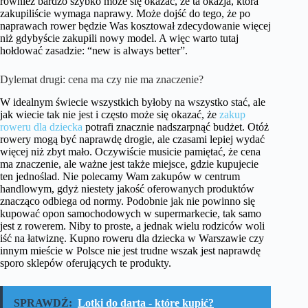
również bardzo szybko może się okazać, że ta okazja, która
zakupiliście wymaga naprawy. Może dojść do tego, że po
naprawach rower będzie Was kosztował zdecydowanie więcej
niż gdybyście zakupili nowy model. A więc warto tutaj
hołdować zasadzie: “new is always better”.
Dylemat drugi: cena ma czy nie ma znaczenie?
W idealnym świecie wszystkich byłoby na wszystko stać, ale
jak wiecie tak nie jest i często może się okazać, że
zakup
roweru dla dziecka
potrafi znacznie nadszarpnąć budżet. Otóż
rowery mogą być naprawdę drogie, ale czasami lepiej wydać
więcej niż zbyt mało. Oczywiście musicie pamiętać, że cena
ma znaczenie, ale ważne jest także miejsce, gdzie kupujecie
ten jednoślad. Nie polecamy Wam zakupów w centrum
handlowym, gdyż niestety jakość oferowanych produktów
znacząco odbiega od normy. Podobnie jak nie powinno się
kupować opon samochodowych w supermarkecie, tak samo
jest z rowerem. Niby to proste, a jednak wielu rodziców woli
iść na łatwiznę. Kupno roweru dla dziecka w Warszawie czy
innym mieście w Polsce nie jest trudne wszak jest naprawdę
sporo sklepów oferujących te produkty.
SPRAWDŹ:
Lotki do darta - które kupić?