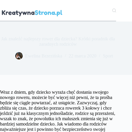
Przejdź
do
treści
Jak znaleźć najlepszy rower dla dziecka? Krótki poradnik dla
zaradnych rodziców
Ewelina Brzezińska
22 marca 2020
Sport
Wraz z dniem, gdy dziecko wyraża chęć dostania swojego
nowego roweru, możecie być więcej niż pewni, że ta prośba
będzie się ciągle powtarzać, aż ustąpicie. Zazwyczaj, gdy
zbliża się czas, że dziecko porzuca rowerek 3 kołowy i chce
jeździć już na klasycznym jednośladzie, rodzice są przerażeni,
wszak to znak, że powolutku ich maluszek zmienia się już w
bardziej samodzielne dziecko. Jak wiadomo dla rodziców
najważniejsze jest i powinno być bezpieczeństwo swojej