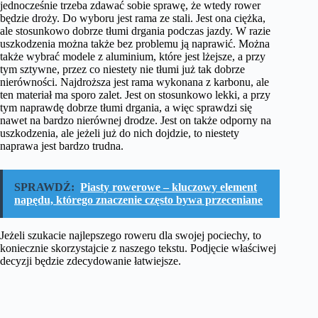
jednocześnie trzeba zdawać sobie sprawę, że wtedy rower
będzie droży. Do wyboru jest rama ze stali. Jest ona ciężka,
ale stosunkowo dobrze tłumi drgania podczas jazdy. W razie
uszkodzenia można także bez problemu ją naprawić. Można
także wybrać modele z aluminium, które jest lżejsze, a przy
tym sztywne, przez co niestety nie tłumi już tak dobrze
nierówności. Najdroższa jest rama wykonana z karbonu, ale
ten materiał ma sporo zalet. Jest on stosunkowo lekki, a przy
tym naprawdę dobrze tłumi drgania, a więc sprawdzi się
nawet na bardzo nierównej drodze. Jest on także odporny na
uszkodzenia, ale jeżeli już do nich dojdzie, to niestety
naprawa jest bardzo trudna.
SPRAWDŹ:
Piasty rowerowe – kluczowy element
napędu, którego znaczenie często bywa przeceniane
Jeżeli szukacie najlepszego roweru dla swojej pociechy, to
koniecznie skorzystajcie z naszego tekstu. Podjęcie właściwej
decyzji będzie zdecydowanie łatwiejsze.